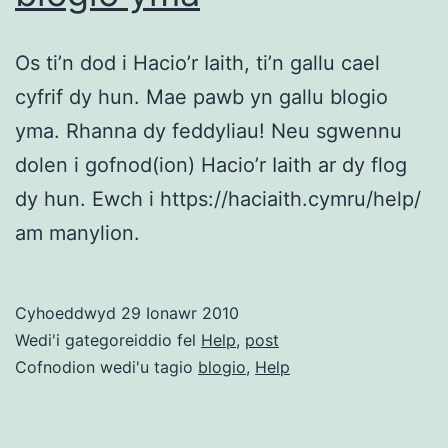
Os ti’n dod i Hacio’r Iaith, ti’n gallu cael
cyfrif dy hun. Mae pawb yn gallu blogio
yma. Rhanna dy feddyliau! Neu sgwennu
dolen i gofnod(ion) Hacio’r Iaith ar dy flog
dy hun. Ewch i https://haciaith.cymru/help/
am manylion.
Cyhoeddwyd
29 Ionawr 2010
Wedi'i gategoreiddio fel
Help
,
post
Cofnodion wedi'u tagio
blogio
,
Help