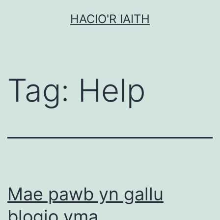
Mynd
HACIO'R IAITH
i'r
cynnwys
Tag:
Help
Mae pawb yn gallu
blogio yma