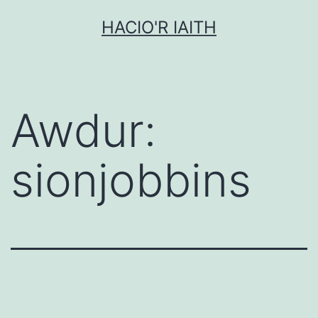
Mynd
HACIO'R IAITH
i'r
cynnwys
Awdur:
sionjobbins