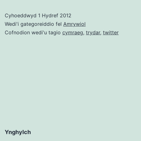
Cymraeg
–
Cyhoeddwyd
1 Hydref 2012
Y
Wedi'i gategoreiddio fel
Amrywiol
Tair
Cofnodion wedi'u tagio
cymraeg
,
trydar
,
twitter
C:
Cyfoes,
Cyfforddus,
Cymreig
Ynghylch