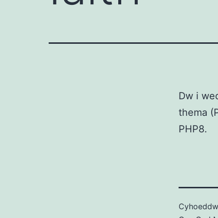
Dw i wed
thema (P
PHP8.
Cyhoedd