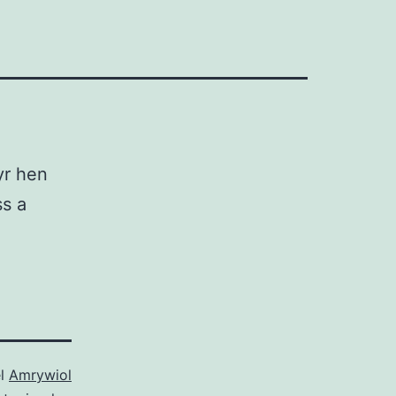
yr hen
ss a
el
Amrywiol