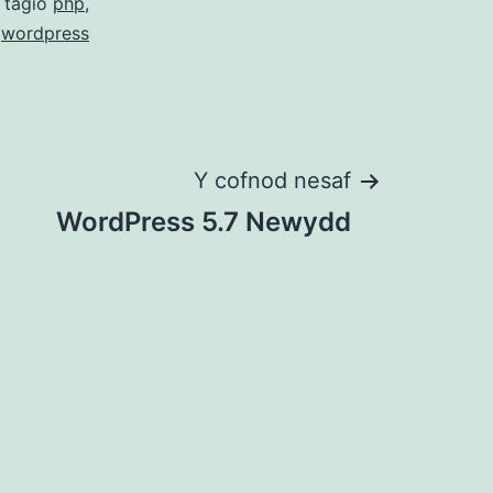
 tagio
php
,
wordpress
Y cofnod nesaf
WordPress 5.7 Newydd