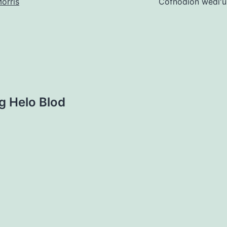
orris
Cofnodion wedi'u
 Helo Blod