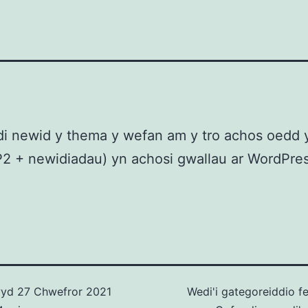
i newid y thema y wefan am y tro achos oedd 
2 + newidiadau) yn achosi gwallau ar WordPre
wyd
27 Chwefror 2021
Wedi'i gategoreiddio f