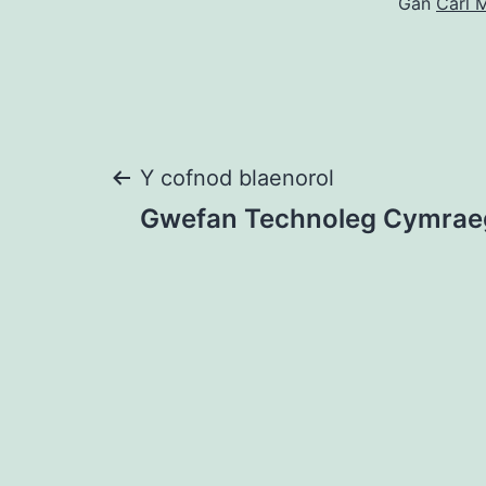
Gan
Carl M
Llywio
Y cofnod blaenorol
Gwefan Technoleg Cymraeg
cofnod