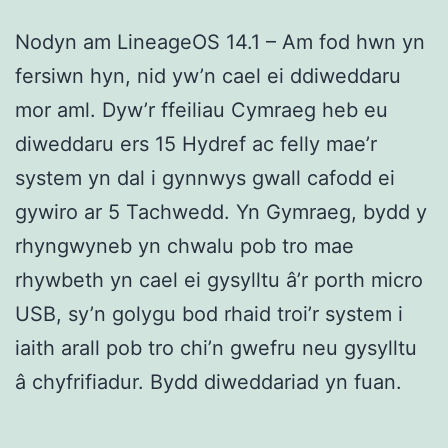
Nodyn am LineageOS 14.1 – Am fod hwn yn
fersiwn hyn, nid yw’n cael ei ddiweddaru
mor aml. Dyw’r ffeiliau Cymraeg heb eu
diweddaru ers 15 Hydref ac felly mae’r
system yn dal i gynnwys gwall cafodd ei
gywiro ar 5 Tachwedd. Yn Gymraeg, bydd y
rhyngwyneb yn chwalu pob tro mae
rhywbeth yn cael ei gysylltu â’r porth micro
USB, sy’n golygu bod rhaid troi’r system i
iaith arall pob tro chi’n gwefru neu gysylltu
â chyfrifiadur. Bydd diweddariad yn fuan.