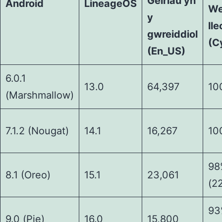
Geiriau yn
Android
LineageOS
We
y
lle
gwreiddiol
(C
(En_US)
6.0.1
13.0
64,397
10
(Marshmallow)
7.1.2 (Nougat)
14.1
16,267
10
98
8.1 (Oreo)
15.1
23,061
(2
93
9.0 (Pie)
16.0
15,800