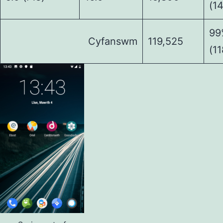
(1
99
Cyfanswm
119,525
(11