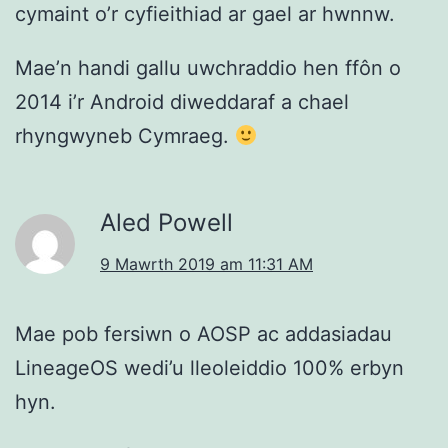
cymaint o’r cyfieithiad ar gael ar hwnnw.
Mae’n handi gallu uwchraddio hen ffôn o
2014 i’r Android diweddaraf a chael
rhyngwyneb Cymraeg.
Aled Powell
9 Mawrth 2019 am 11:31 AM
Mae pob fersiwn o AOSP ac addasiadau
LineageOS wedi’u lleoleiddio 100% erbyn
hyn.