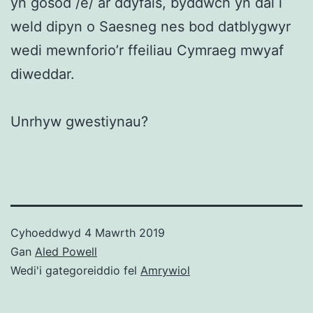
yn gosod /e/ ar ddyfais, byddwch yn dal i
weld dipyn o Saesneg nes bod datblygwyr
wedi mewnforio’r ffeiliau Cymraeg mwyaf
diweddar.
Unrhyw gwestiynau?
Cyhoeddwyd
4 Mawrth 2019
Gan
Aled Powell
Wedi'i gategoreiddio fel
Amrywiol