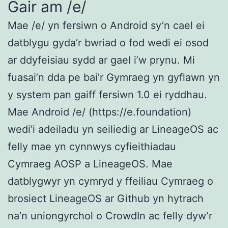
Gair am /e/
Mae /e/ yn fersiwn o Android sy’n cael ei
datblygu gyda’r bwriad o fod wedi ei osod
ar ddyfeisiau sydd ar gael i’w prynu. Mi
fuasai’n dda pe bai’r Gymraeg yn gyflawn yn
y system pan gaiff fersiwn 1.0 ei ryddhau.
Mae Android /e/ (https://e.foundation)
wedi’i adeiladu yn seiliedig ar LineageOS ac
felly mae yn cynnwys cyfieithiadau
Cymraeg AOSP a LineageOS. Mae
datblygwyr yn cymryd y ffeiliau Cymraeg o
brosiect LineageOS ar Github yn hytrach
na’n uniongyrchol o CrowdIn ac felly dyw’r