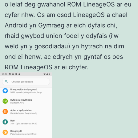
o leiaf deg gwahanol ROM LineageOS ar eu
cyfer nhw. Os am osod LineageOS a chael
Android yn Gymraeg ar eich dyfais chi,
rhaid gwybod union fodel y ddyfais (i’w
weld yn y gosodiadau) yn hytrach na dim
ond ei henw, ac edrych yn gyntaf os oes
ROM LineageOS ar ei chyfer.