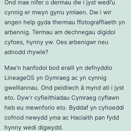
Ond mae nifer o dermau dw i jyst wedi’u
cynnig er mwyn gyrru ymlaen. Dw i wir
angen help gyda thermau ffotograffiaeth yn
arbennig. Termau am dechnegau digidol
cyfoes, hynny yw. Oes arbenigwr neu
adnodd rhywle?
Mae’n hanfodol bod eraill yn defnyddio
LineageOS yn Gymraeg ac yn cynnig
gwelliannau. Ond peidiwch â mynd ati i jyst
eto. Dyw’r cyfieithiadau Cymraeg cyflawn
heb eu mewnforio eto. Byddaf yn cyhoeddi
cofnod newydd yma ac Haciaith pan fydd
hynny wedi digwydd.