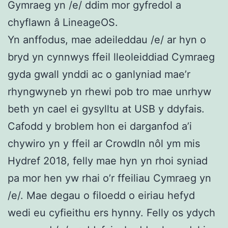
Gymraeg yn /e/ ddim mor gyfredol a
chyflawn â LineageOS.
Yn anffodus, mae adeileddau /e/ ar hyn o
bryd yn cynnwys ffeil lleoleiddiad Cymraeg
gyda gwall ynddi ac o ganlyniad mae’r
rhyngwyneb yn rhewi pob tro mae unrhyw
beth yn cael ei gysylltu at USB y ddyfais.
Cafodd y broblem hon ei darganfod a’i
chywiro yn y ffeil ar CrowdIn nôl ym mis
Hydref 2018, felly mae hyn yn rhoi syniad
pa mor hen yw rhai o’r ffeiliau Cymraeg yn
/e/. Mae degau o filoedd o eiriau hefyd
wedi eu cyfieithu ers hynny. Felly os ydych