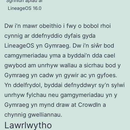
Sgrinlun apiau ar
LineageOS 16.0
Dw i’n mawr obeithio i fwy o bobol rhoi
cynnig ar ddefnyddio dyfais gyda
LineageOS yn Gymraeg. Dw i’n siŵr bod
camgymeriadau yma a byddai’n dda cael
gwybod am unrhyw wallau a sicrhau bod y
Gymraeg yn cadw yn gywir ac yn gyfoes.
Yn ddelfrydol, byddai defnyddwyr sy’n sylwi
unrhyw fylchau neu gamgymeriadau yn y
Gymraeg yn mynd draw at CrowdIn a
chynnig gwelliannau.
Lawrlwytho