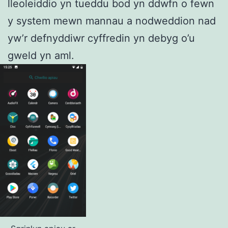
lleoleiddio yn tueddu bod yn ddwfn o fewn
y system mewn mannau a nodweddion nad
yw’r defnyddiwr cyffredin yn debyg o’u
gweld yn aml.