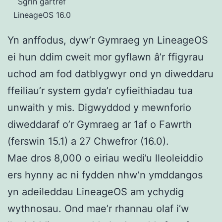
Sgrin gartref
LineageOS 16.0
Yn anffodus, dyw’r Gymraeg yn LineageOS
ei hun ddim cweit mor gyflawn â’r ffigyrau
uchod am fod datblygwyr ond yn diweddaru
ffeiliau’r system gyda’r cyfieithiadau tua
unwaith y mis. Digwyddod y mewnforio
diweddaraf o’r Gymraeg ar 1af o Fawrth
(ferswin 15.1) a 27 Chwefror (16.0).
Mae dros 8,000 o eiriau wedi’u lleoleiddio
ers hynny ac ni fydden nhw’n ymddangos
yn adeileddau LineageOS am ychydig
wythnosau. Ond mae’r rhannau olaf i’w