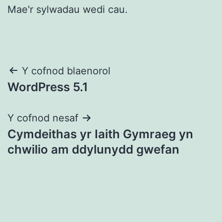
Mae'r sylwadau wedi cau.
Llywio
Y cofnod blaenorol
WordPress 5.1
cofnod
Y cofnod nesaf
Cymdeithas yr Iaith Gymraeg yn
chwilio am ddylunydd gwefan