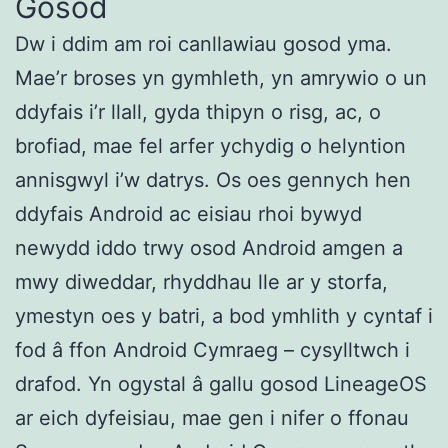
Gosod
Dw i ddim am roi canllawiau gosod yma.
Mae’r broses yn gymhleth, yn amrywio o un
ddyfais i’r llall, gyda thipyn o risg, ac, o
brofiad, mae fel arfer ychydig o helyntion
annisgwyl i’w datrys. Os oes gennych hen
ddyfais Android ac eisiau rhoi bywyd
newydd iddo trwy osod Android amgen a
mwy diweddar, rhyddhau lle ar y storfa,
ymestyn oes y batri, a bod ymhlith y cyntaf i
fod â ffon Android Cymraeg – cysylltwch i
drafod. Yn ogystal â gallu gosod LineageOS
ar eich dyfeisiau, mae gen i nifer o ffonau