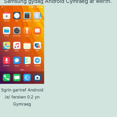
Samsung gydag Android Cymraeg ar werth.
Sgrin gartref Android
/e/ fersiwn 0.2 yn
Gymraeg