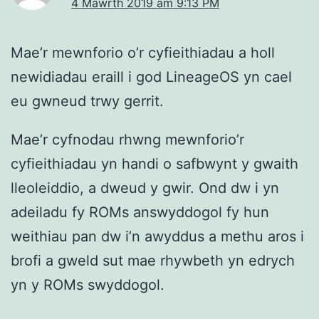
4 Mawrth 2019 am 9:13 PM
Mae’r mewnforio o’r cyfieithiadau a holl
newidiadau eraill i god LineageOS yn cael
eu gwneud trwy gerrit.
Mae’r cyfnodau rhwng mewnforio’r
cyfieithiadau yn handi o safbwynt y gwaith
lleoleiddio, a dweud y gwir. Ond dw i yn
adeiladu fy ROMs answyddogol fy hun
weithiau pan dw i’n awyddus a methu aros i
brofi a gweld sut mae rhywbeth yn edrych
yn y ROMs swyddogol.