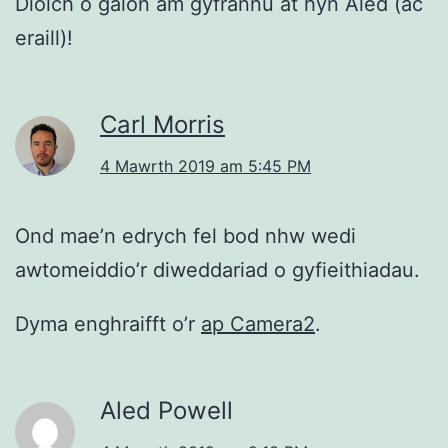
Diolch o galon am gyfrannu at hyn Aled (ac
eraill)!
Carl Morris
4 Mawrth 2019 am 5:45 PM
Ond mae’n edrych fel bod nhw wedi
awtomeiddio’r diweddariad o gyfieithiadau.
Dyma enghraifft o’r
ap Camera2
.
Aled Powell