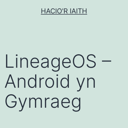
Mynd
HACIO'R IAITH
i'r
cynnwys
LineageOS –
Android yn
Gymraeg