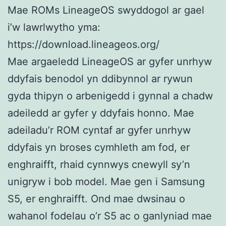
Mae ROMs LineageOS swyddogol ar gael
i’w lawrlwytho yma:
https://download.lineageos.org/
Mae argaeledd LineageOS ar gyfer unrhyw
ddyfais benodol yn ddibynnol ar rywun
gyda thipyn o arbenigedd i gynnal a chadw
adeiledd ar gyfer y ddyfais honno. Mae
adeiladu’r ROM cyntaf ar gyfer unrhyw
ddyfais yn broses cymhleth am fod, er
enghraifft, rhaid cynnwys cnewyll sy’n
unigryw i bob model. Mae gen i Samsung
S5, er enghraifft. Ond mae dwsinau o
wahanol fodelau o’r S5 ac o ganlyniad mae