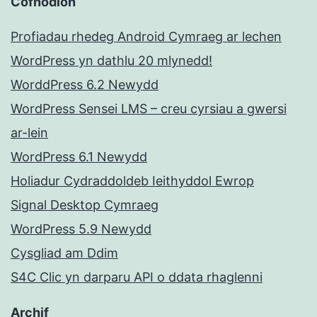
Cofnodion
Profiadau rhedeg Android Cymraeg ar lechen
WordPress yn dathlu 20 mlynedd!
WorddPress 6.2 Newydd
WordPress Sensei LMS – creu cyrsiau a gwersi
ar-lein
WordPress 6.1 Newydd
Holiadur Cydraddoldeb Ieithyddol Ewrop
Signal Desktop Cymraeg
WordPress 5.9 Newydd
Cysgliad am Ddim
S4C Clic yn darparu API o ddata rhaglenni
Archif