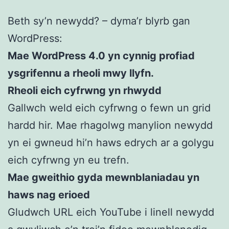
Beth sy’n newydd? – dyma’r blyrb gan
WordPress:
Mae WordPress 4.0 yn cynnig profiad
ysgrifennu a rheoli mwy llyfn.
Rheoli eich cyfrwng yn rhwydd
Gallwch weld eich cyfrwng o fewn un grid
hardd hir. Mae rhagolwg manylion newydd
yn ei gwneud hi’n haws edrych ar a golygu
eich cyfrwng yn eu trefn.
Mae gweithio gyda mewnblaniadau yn
haws nag erioed
Gludwch URL eich YouTube i linell newydd