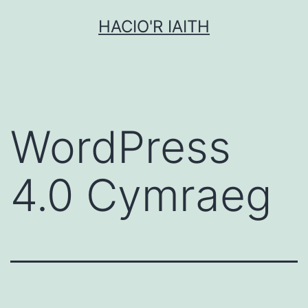
Mynd
HACIO'R IAITH
i'r
cynnwys
WordPress
4.0 Cymraeg