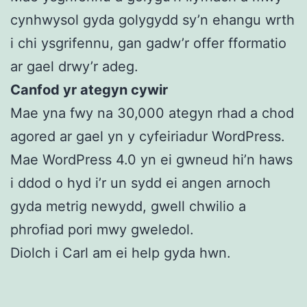
cynhwysol gyda golygydd sy’n ehangu wrth
i chi ysgrifennu, gan gadw’r offer fformatio
ar gael drwy’r adeg.
Canfod yr ategyn cywir
Mae yna fwy na 30,000 ategyn rhad a chod
agored ar gael yn y cyfeiriadur WordPress.
Mae WordPress 4.0 yn ei gwneud hi’n haws
i ddod o hyd i’r un sydd ei angen arnoch
gyda metrig newydd, gwell chwilio a
phrofiad pori mwy gweledol.
Diolch i Carl am ei help gyda hwn.