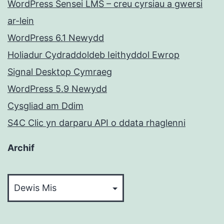
WordPress Sensei LMS – creu cyrsiau a gwersi
ar-lein
WordPress 6.1 Newydd
Holiadur Cydraddoldeb Ieithyddol Ewrop
Signal Desktop Cymraeg
WordPress 5.9 Newydd
Cysgliad am Ddim
S4C Clic yn darparu API o ddata rhaglenni
Archif
Archif