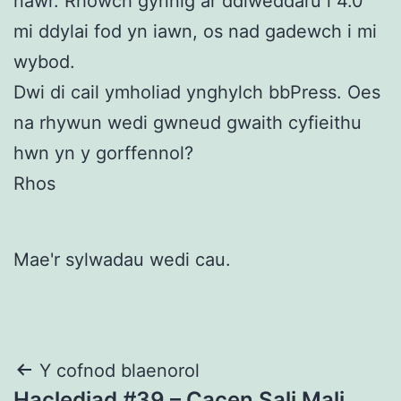
nawr. Rhowch gynnig ar ddiweddaru i 4.0
mi ddylai fod yn iawn, os nad gadewch i mi
wybod.
Dwi di cail ymholiad ynghylch bbPress. Oes
na rhywun wedi gwneud gwaith cyfieithu
hwn yn y gorffennol?
Rhos
Mae'r sylwadau wedi cau.
Llywio
Y cofnod blaenorol
Haclediad #39 – Cacen Sali Mali,