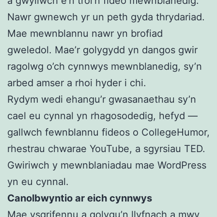
a gwyliwch e’n troi’n fideo mewnblanedig.
Nawr gwnewch yr un peth gyda thrydariad.
Mae mewnblannu nawr yn brofiad
gweledol. Mae’r golygydd yn dangos gwir
ragolwg o’ch cynnwys mewnblanedig, sy’n
arbed amser a rhoi hyder i chi.
Rydym wedi ehangu’r gwasanaethau sy’n
cael eu cynnal yn rhagosodedig, hefyd —
gallwch fewnblannu fideos o CollegeHumor,
rhestrau chwarae YouTube, a sgyrsiau TED.
Gwiriwch y mewnblaniadau mae WordPress
yn eu cynnal.
Canolbwyntio ar eich cynnwys
Mae ysgrifennu a golygu’n llyfnach a mwy