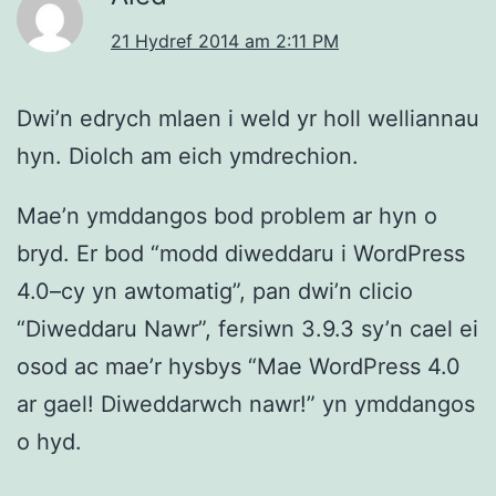
21 Hydref 2014 am 2:11 PM
Dwi’n edrych mlaen i weld yr holl welliannau
hyn. Diolch am eich ymdrechion.
Mae’n ymddangos bod problem ar hyn o
bryd. Er bod “modd diweddaru i WordPress
4.0–cy yn awtomatig”, pan dwi’n clicio
“Diweddaru Nawr”, fersiwn 3.9.3 sy’n cael ei
osod ac mae’r hysbys “Mae WordPress 4.0
ar gael! Diweddarwch nawr!” yn ymddangos
o hyd.