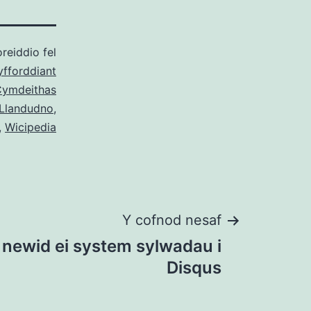
reiddio fel
yfforddiant
ymdeithas
Llandudno
,
,
Wicipedia
Y cofnod nesaf
newid ei system sylwadau i
Disqus