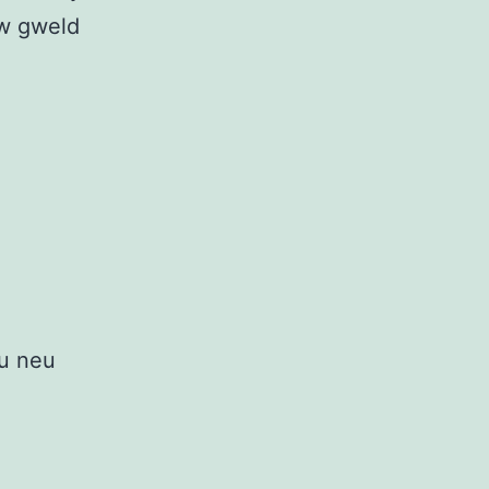
’w gweld
u neu