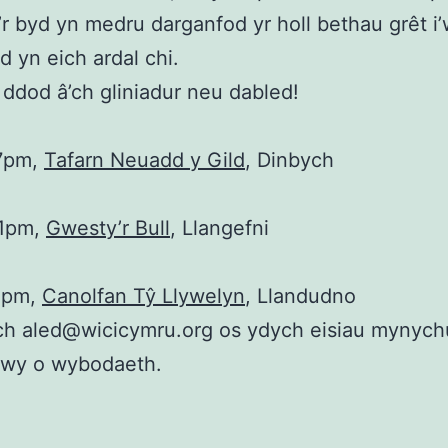
r byd yn medru darganfod yr holl bethau grêt i
 yn eich ardal chi.
ddod â’ch gliniadur neu dabled!
 7pm,
Tafarn Neuadd y Gild
, Dinbych
 1pm,
Gwesty’r Bull
, Llangefni
 1pm,
Canolfan Tŷ Llywelyn
, Llandudno
ch aled@wicicymru.org os ydych eisiau mynych
fwy o wybodaeth.