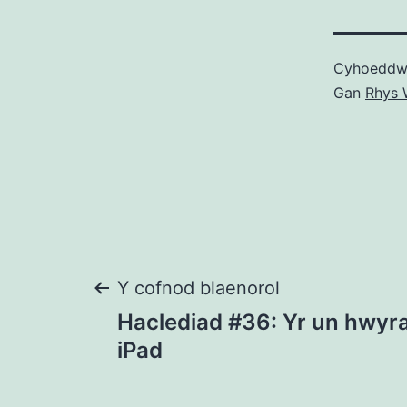
Cyhoedd
Gan
Rhys 
Llywio
Y cofnod blaenorol
Haclediad #36: Yr un hwyrac
cofnod
iPad