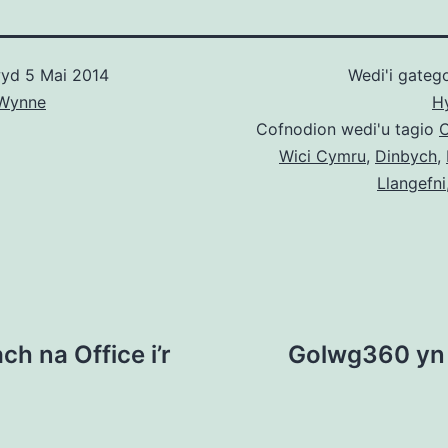
wyd
5 Mai 2014
Wedi'i gatego
Wynne
H
Cofnodion wedi'u tagio
C
Wici Cymru
,
Dinbych
,
Llangefni
h na Office i’r
Golwg360 yn 