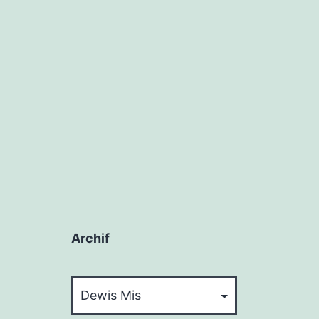
Archif
Archif