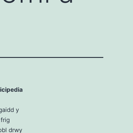
icipedia
gaidd y
frig
obl drwy