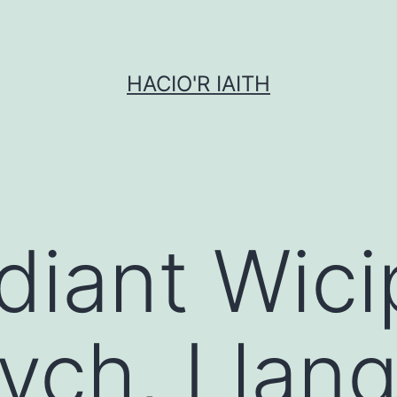
HACIO'R IAITH
diant Wici
ych, Llang