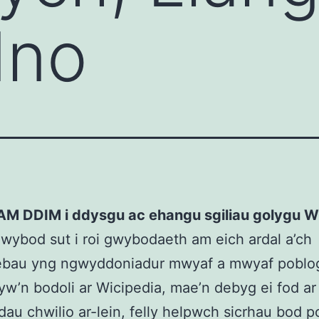
dno
AM DDIM i ddysgu ac ehangu sgiliau golygu W
wybod sut i roi gwybodaeth am eich ardal a’ch
ebau yng ngwyddoniadur mwyaf a mwyaf poblo
yw’n bodoli ar Wicipedia, mae’n debyg ei fod ar 
dau chwilio ar-lein, felly helpwch sicrhau bod p