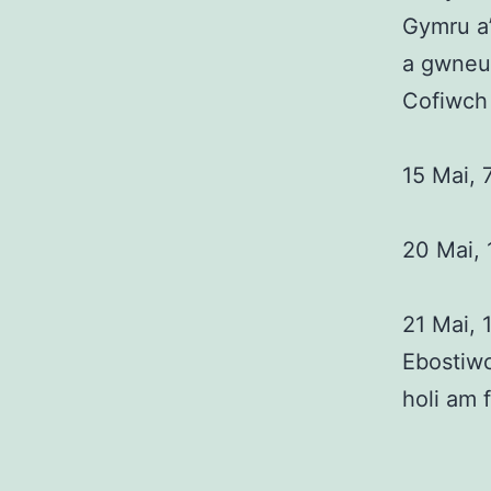
Gymru a’
a gwneud
Cofiwch 
15 Mai,
20 Mai,
21 Mai,
Ebostiw
holi am 