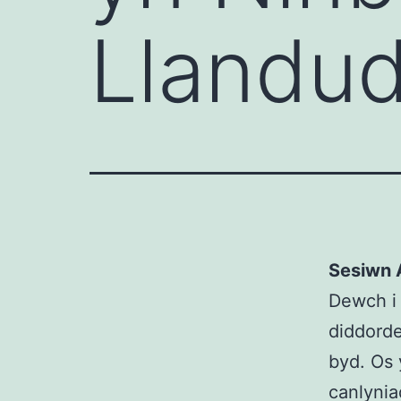
Llandu
Sesiwn 
Dewch i 
diddord
byd. Os 
canlynia