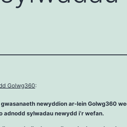
dd Golwg360
:
 gwasanaeth newyddion ar-lein Golwg360 we
o adnodd sylwadau newydd i’r wefan.