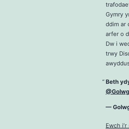
trafodae
Gymry yn
ddim ar 
arfer o 
Dw i we
trwy Di
awyddus 
Beth yd
@Golw
— Golw
Ewch i’r