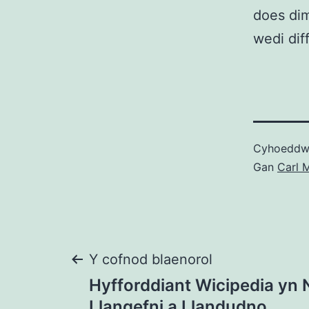
does di
wedi dif
Cyhoedd
Gan
Carl M
Llywio
Y cofnod blaenorol
Hyfforddiant Wicipedia yn 
Llangefni a Llandudno