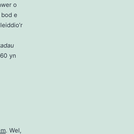
awer o
d bod e
eiddio’r
wadau
360 yn
tem
. Wel,