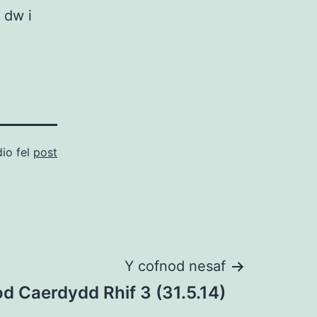
 dw i
dio fel
post
Y cofnod nesaf
d Caerdydd Rhif 3 (31.5.14)