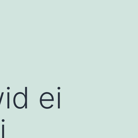
id ei
i