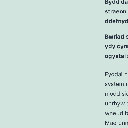
Bydd dar
straeon 
ddefnyd
Bwriad 
ydy cynn
ogystal 
Fyddai h
system r
modd sic
unrhyw a
wneud b
Mae prin