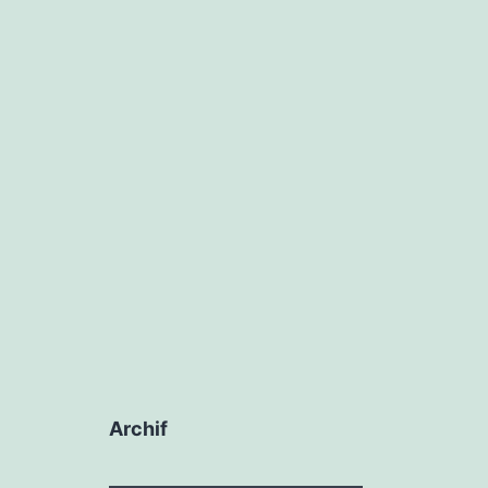
Archif
Archif