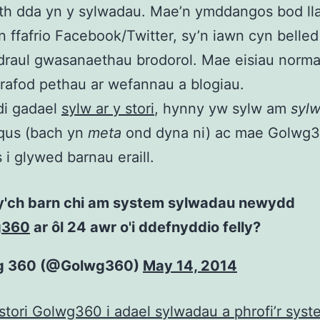
th dda yn y sylwadau. Mae’n ymddangos bod ll
 ffafrio Facebook/Twitter, sy’n iawn cyn belle
draul gwasanaethau brodorol. Mae eisiau normal
drafod pethau ar wefannau a blogiau.
di gadael
sylw ar y stori
, hynny yw sylw am
syl
squs (bach yn
meta
ond dyna ni) ac mae Golwg
i glywed barnau eraill.
y'ch barn chi am system sylwadau newydd
g360
ar ôl 24 awr o'i ddefnyddio felly?
g 360 (@Golwg360)
May 14, 2014
 stori Golwg360 i adael sylwadau a phrofi’r sys