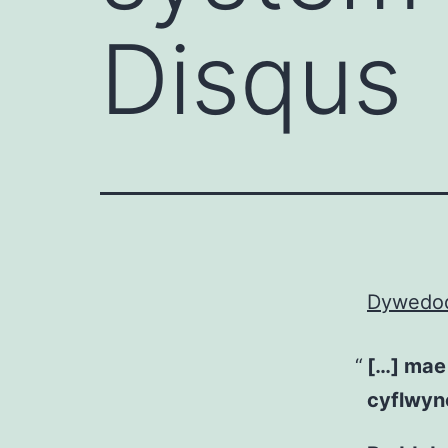
Disqus
Dywedo
[…] mae
cyflwyn