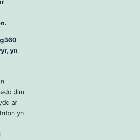
ar
n.
wg360
yr, yn
en
oedd dim
ydd ar
rifon yn
l