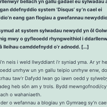
llenwyr bellach yn gallu gadael eu sylwadau 
gan ddefnyddio system ‘Disqus’ sy’n cael ei
dio’n eang gan flogiau a gwefannau newyddio
symud at system sylwadau newydd yn ôl Gol
ig mwy o gyfleoedd rhyngweithiol i ddarllenw
â lleihau camddefnydd o’r adnodd. […]
i’n neis i weld llwyddiant i’r syniad yma. Ar yr h
oedd unrhyw un yn gallu teipio unrhyw enw, d
rhau taw’r Dafydd Iwan go iawn oedd y sylweb
deg heb sôn am y trols. Bydd mewngofnodi/cyf
ach o wahaniaeth.
der o wefannau a blogiau yn Gymraeg sy’n cae