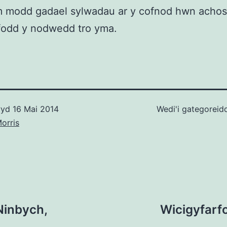
m modd gadael sylwadau ar y cofnod hwn achos
fodd y nodwedd tro yma.
wyd
16 Mai 2014
Wedi'i gategoreid
orris
Ninbych,
Wicigyfarfo