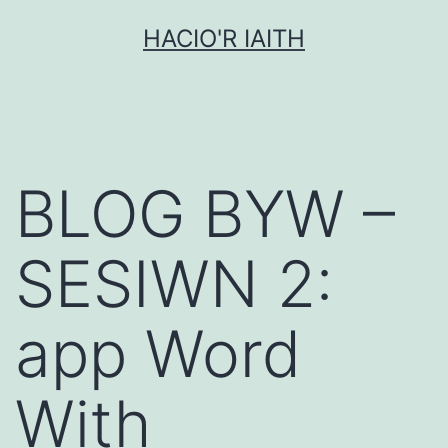
Mynd
HACIO'R IAITH
i'r
cynnwys
BLOG BYW –
SESIWN 2:
app Word
With