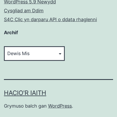
WordPress 5.9 Newydd
Cysgliad am Ddim
S4C Clic yn darparu API o ddata rhaglenni
Archif
Archif
HACIO'R IAITH
Grymuso balch gan
WordPress
.