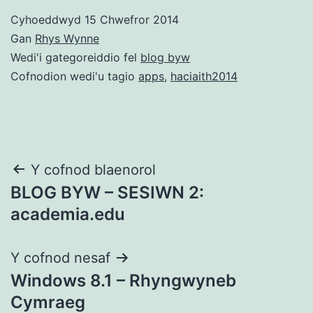
Cyhoeddwyd
15 Chwefror 2014
Gan
Rhys Wynne
Wedi'i gategoreiddio fel
blog byw
Cofnodion wedi'u tagio
apps
,
haciaith2014
Llywio
Y cofnod blaenorol
BLOG BYW – SESIWN 2:
cofnod
academia.edu
Y cofnod nesaf
Windows 8.1 – Rhyngwyneb
Cymraeg