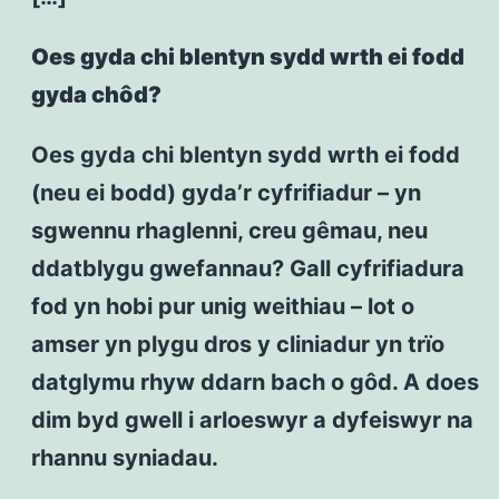
Oes gyda chi blentyn sydd wrth ei fodd
gyda chôd?
Oes gyda chi blentyn sydd wrth ei fodd
(neu ei bodd) gyda’r cyfrifiadur – yn
sgwennu rhaglenni, creu gêmau, neu
ddatblygu gwefannau? Gall cyfrifiadura
fod yn hobi pur unig weithiau – lot o
amser yn plygu dros y cliniadur yn trïo
datglymu rhyw ddarn bach o gôd. A does
dim byd gwell i arloeswyr a dyfeiswyr na
rhannu syniadau.