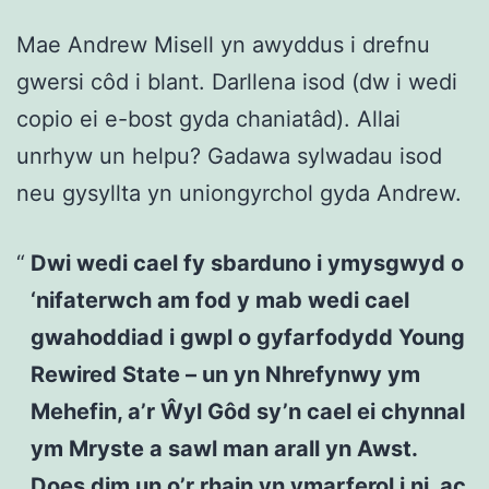
Mae Andrew Misell yn awyddus i drefnu
gwersi côd i blant. Darllena isod (dw i wedi
copio ei e-bost gyda chaniatâd). Allai
unrhyw un helpu? Gadawa sylwadau isod
neu gysyllta yn uniongyrchol gyda Andrew.
Dwi wedi cael fy sbarduno i ymysgwyd o
‘nifaterwch am fod y mab wedi cael
gwahoddiad i gwpl o gyfarfodydd Young
Rewired State – un yn Nhrefynwy ym
Mehefin, a’r Ŵyl Gôd sy’n cael ei chynnal
ym Mryste a sawl man arall yn Awst.
Does dim un o’r rhain yn ymarferol i ni, ac,