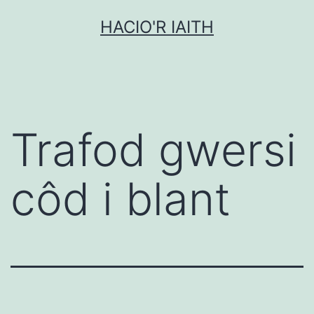
Mynd
HACIO'R IAITH
i'r
cynnwys
Trafod gwersi
côd i blant