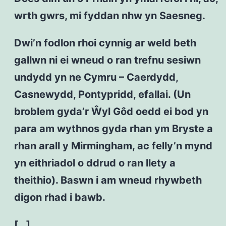
wrth gwrs, mi fyddan nhw yn Saesneg.
Dwi’n fodlon rhoi cynnig ar weld beth
gallwn ni ei wneud o ran trefnu sesiwn
undydd yn ne Cymru – Caerdydd,
Casnewydd, Pontypridd, efallai. (Un
broblem gyda’r Ŵyl Gôd oedd ei bod yn
para am wythnos gyda rhan ym Bryste a
rhan arall y Mirmingham, ac felly’n mynd
yn eithriadol o ddrud o ran llety a
theithio). Baswn i am wneud rhywbeth
digon rhad i bawb.
[…]