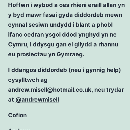
Hoffwn i wybod a oes rhieni eraill allan yn
y byd mawr fasai gyda diddordeb mewn
cynnal sesiwn undydd i blant a phobl
ifanc oedran ysgol ddod ynghyd yn ne
Cymru, i ddysgu gan ei gilydd a rhannu
eu prosiectau yn Gymraeg.
I ddangos diddordeb (neu i gynnig help)
cysylltwch ag
andrew.misell@hotmail.co.uk, neu trydar
at
@andrewmisell
Cofion