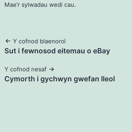
Mae'r sylwadau wedi cau.
Llywio
Y cofnod blaenorol
Sut i fewnosod eitemau o eBay
cofnod
Y cofnod nesaf
Cymorth i gychwyn gwefan lleol