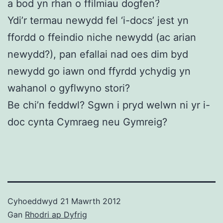
a bod yn rhan o ffilmiau dogfen?
Ydi’r termau newydd fel ‘i-docs’ jest yn
ffordd o ffeindio niche newydd (ac arian
newydd?), pan efallai nad oes dim byd
newydd go iawn ond ffyrdd ychydig yn
wahanol o gyflwyno stori?
Be chi’n feddwl? Sgwn i pryd welwn ni yr i-
doc cynta Cymraeg neu Gymreig?
Cyhoeddwyd
21 Mawrth 2012
Gan
Rhodri ap Dyfrig