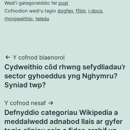
Wedi'i gategoreiddio fel
post
Cofnodion wedi'u tagio
dogfen
,
ffilm
,
i-docs
,
rhyngweithio
,
teledu
Llywio
Y cofnod blaenorol
Cydweithio côd rhwng sefydliadau’r
cofnod
sector gyhoeddus yng Nghymru?
Syniad twp?
Y cofnod nesaf
Defnyddio categoriau Wikipedia a
meddalwedd adnabod llais ar gyfer