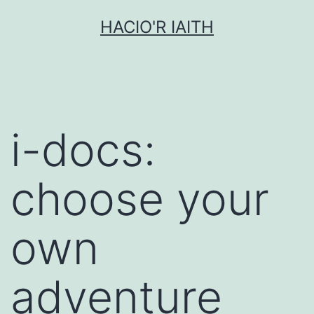
Mynd
HACIO'R IAITH
i'r
cynnwys
i-docs:
choose your
own
adventure