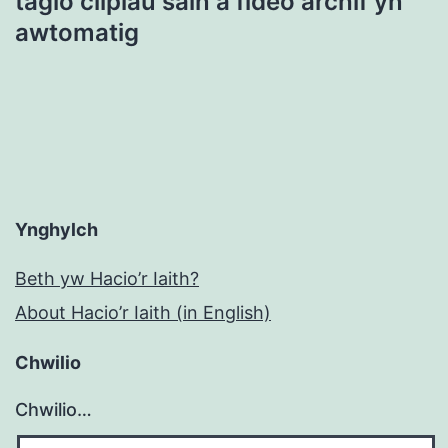
tagio clipiau sain a fideo archif yn
awtomatig
Ynghylch
Beth yw Hacio’r Iaith?
About Hacio’r Iaith (in English)
Chwilio
Chwilio…