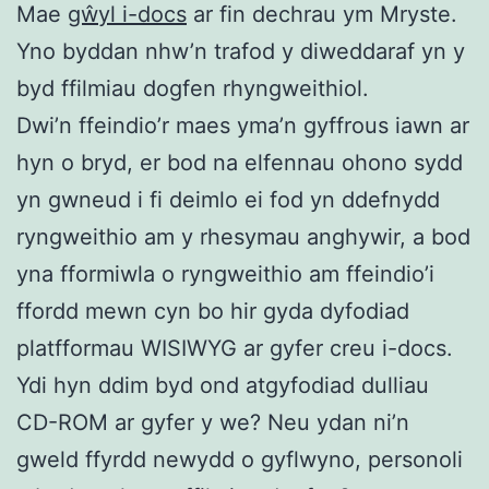
Mae
gŵyl i-docs
ar fin dechrau ym Mryste.
Yno byddan nhw’n trafod y diweddaraf yn y
byd ffilmiau dogfen rhyngweithiol.
Dwi’n ffeindio’r maes yma’n gyffrous iawn ar
hyn o bryd, er bod na elfennau ohono sydd
yn gwneud i fi deimlo ei fod yn ddefnydd
ryngweithio am y rhesymau anghywir, a bod
yna fformiwla o ryngweithio am ffeindio’i
ffordd mewn cyn bo hir gyda dyfodiad
platfformau WISIWYG ar gyfer creu i-docs.
Ydi hyn ddim byd ond atgyfodiad dulliau
CD-ROM ar gyfer y we? Neu ydan ni’n
gweld ffyrdd newydd o gyflwyno, personoli