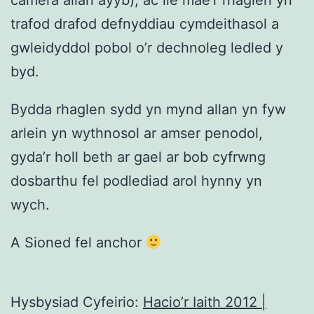
camera allan ayyb), ac lle mae’r rhaglen yn
trafod drafod defnyddiau cymdeithasol a
gwleidyddol pobol o’r dechnoleg ledled y
byd.
Bydda rhaglen sydd yn mynd allan yn fyw
arlein yn wythnosol ar amser penodol,
gyda’r holl beth ar gael ar bob cyfrwng
dosbarthu fel podlediad arol hynny yn
wych.
A Sioned fel anchor
Hysbysiad Cyfeirio:
Hacio’r Iaith 2012 |