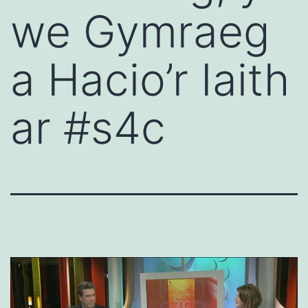
we Gymraeg
a Hacio’r Iaith
ar #s4c