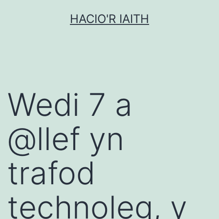
Mynd
HACIO'R IAITH
i'r
cynnwys
Wedi 7 a
@llef yn
trafod
technoleg, y