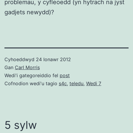
problemau, y cyfleoedd (yn hytrach na jyst
gadjets newydd)?
Cyhoeddwyd
24 Ionawr 2012
Gan
Carl Morris
Wedi'i gategoreiddio fel
post
Cofnodion wedi'u tagio
s4c
,
teledu
,
Wedi 7
5 sylw