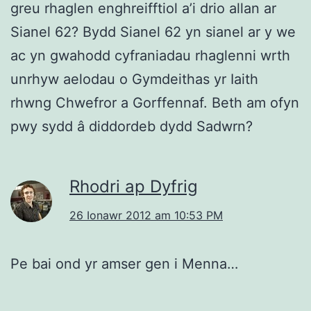
greu rhaglen enghreifftiol a’i drio allan ar
Sianel 62? Bydd Sianel 62 yn sianel ar y we
ac yn gwahodd cyfraniadau rhaglenni wrth
unrhyw aelodau o Gymdeithas yr Iaith
rhwng Chwefror a Gorffennaf. Beth am ofyn
pwy sydd â diddordeb dydd Sadwrn?
Rhodri ap Dyfrig
26 Ionawr 2012 am 10:53 PM
Pe bai ond yr amser gen i Menna…