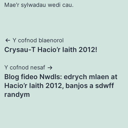
Mae'r sylwadau wedi cau.
Llywio
Y cofnod blaenorol
Crysau-T Hacio’r Iaith 2012!
cofnod
Y cofnod nesaf
Blog fideo Nwdls: edrych mlaen at
Hacio’r Iaith 2012, banjos a sdwff
randym