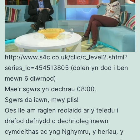
http://www.s4c.co.uk/clic/c_level2.shtml?
series_id=454513805 (dolen yn dod i ben
mewn 6 diwrnod)
Mae’r sgwrs yn dechrau 08:00.
Sgwrs da iawn, mwy plis!
Oes lle am raglen reolaidd ar y teledu i
drafod defnydd o dechnoleg mewn
cymdeithas ac yng Nghymru, y heriau, y