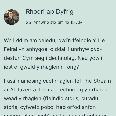
Rhodri ap Dyfrig
25 Ionawr 2012 am 12:15 AM
Wn i ddim am deledu, dwi’n ffeindio Y Lle
Feiral yn anhygoel o ddall i unrhyw gyd-
destun Cymraeg i dechnoleg. Neu ydw i
jest di gweld y rhaglenni rong?
Fasa’n amêsing cael rhaglen fel
The Stream
ar Al Jazeera, lle mae technoleg yn rhan o
wead y rhaglen (ffeindio storis, curadu
storis, cyfweld pobol heb orfod anfon