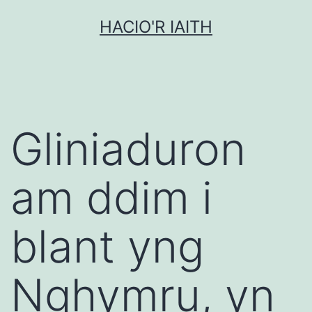
Mynd
HACIO'R IAITH
i'r
cynnwys
Gliniaduron
am ddim i
blant yng
Nghymru, yn