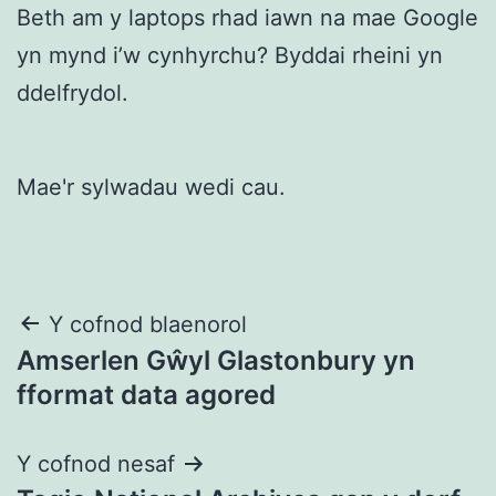
Beth am y laptops rhad iawn na mae Google
yn mynd i’w cynhyrchu? Byddai rheini yn
ddelfrydol.
Mae'r sylwadau wedi cau.
Llywio
Y cofnod blaenorol
Amserlen Gŵyl Glastonbury yn
cofnod
fformat data agored
Y cofnod nesaf