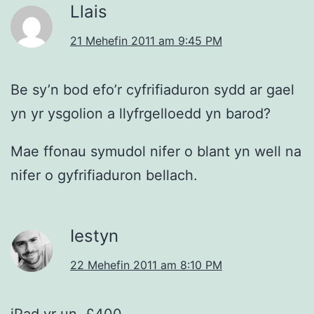
Llais
21 Mehefin 2011 am 9:45 PM
Be sy’n bod efo’r cyfrifiaduron sydd ar gael
yn yr ysgolion a llyfrgelloedd yn barod?
Mae ffonau symudol nifer o blant yn well na
nifer o gyfrifiaduron bellach.
Iestyn
22 Mehefin 2011 am 8:10 PM
iPad yr un. £400.