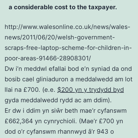
a considerable cost to the taxpayer.
http://www.walesonline.co.uk/news/wales-
news/2011/06/20/welsh-government-
scraps-free-laptop-scheme-for-children-in-
poor-areas-91466-28908301/
Dw i’n meddwl efallai bod e’n syniad da ond
bosib cael gliniaduron a meddalwedd am lot
llai na £700. (e.e.
$200 yn y trydydd byd
gyda meddalwedd rydd ac am ddim).
Er dw i ddim yn siŵr beth mae’r cyfanswm
£662,364 yn cynrychioli. (Mae’r £700 yn
dod o’r cyfanswm rhannwyd â’r 943 o