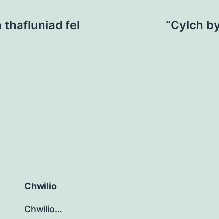
 thafluniad fel
“Cylch b
Chwilio
Chwilio…