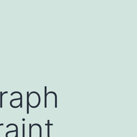
graph
raint