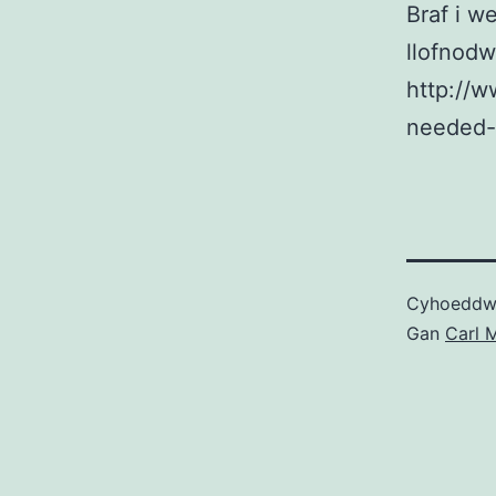
Braf i w
llofnodw
http://w
needed-
Cyhoedd
Gan
Carl M