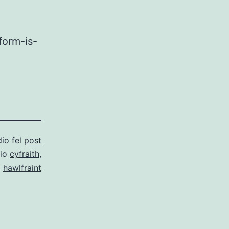
form-is-
dio fel
post
gio
cyfraith
,
hawlfraint