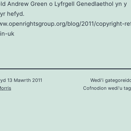
eld Andrew Green o Lyfrgell Genedlaethol yn y
yr hefyd.
ww.openrightsgroup.org/blog/2011/copyright-re
in-uk
wyd
13 Mawrth 2011
Wedi'i gategoreid
orris
Cofnodion wedi'u ta