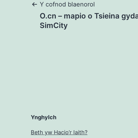
Llywio
Y cofnod blaenorol
O.cn – mapio o Tsieina gyda
cofnod
SimCity
Ynghylch
Beth yw Hacio’r Iaith?