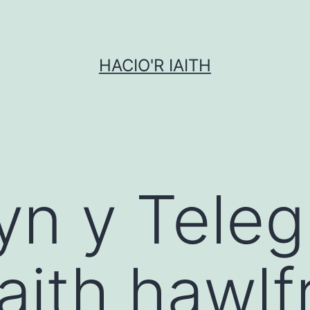
HACIO'R IAITH
 yn y Tele
aith hawlf