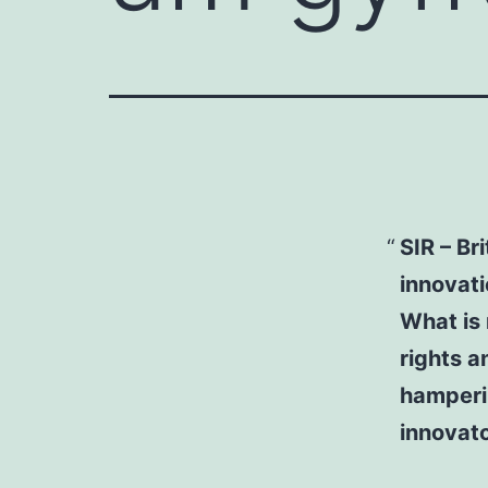
SIR – Br
innovati
What is 
rights a
hamperin
innovato