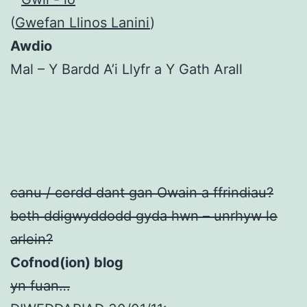
(
Gwefan Llinos Lanini
)
Awdio
Mal – Y Bardd A’i Llyfr a Y Gath Arall
canu / cerdd dant gan Owain a ffrindiau?
beth ddigwyddodd gyda hwn – unrhyw le
arlein?
Cofnod(ion) blog
yn fuan…