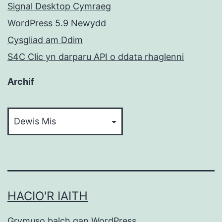
Signal Desktop Cymraeg
WordPress 5.9 Newydd
Cysgliad am Ddim
S4C Clic yn darparu API o ddata rhaglenni
Archif
Archif
HACIO'R IAITH
Grymuso balch gan
WordPress
.