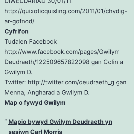
DIWEDDARIAD 30/01/11:
http://quixoticquisling.com/2011/01/chydig-
ar-gofnod/
Cyfrifon
Tudalen Facebook
http://www.facebook.com/pages/Gwilym-
Deudraeth/122509657822098 gan Colin a
Gwilym D.
Twitter: http://twitter.com/deudraeth_g gan
Menna, Angharad a Gwilym D.
Map o fywyd Gwilym
Mapio bywyd Gwilym Deudraeth yn
sesiwn Carl Morris