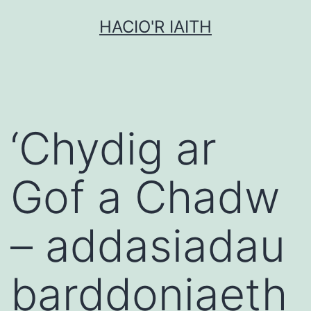
Mynd
HACIO'R IAITH
i'r
cynnwys
‘Chydig ar
Gof a Chadw
– addasiadau
barddoniaeth