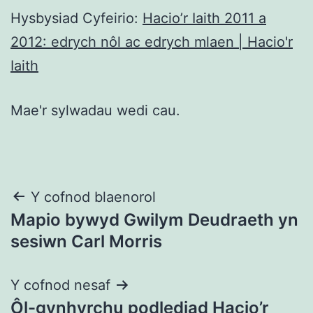
Hysbysiad Cyfeirio:
Hacio’r Iaith 2011 a
2012: edrych nôl ac edrych mlaen | Hacio'r
Iaith
Mae'r sylwadau wedi cau.
Llywio
Y cofnod blaenorol
Mapio bywyd Gwilym Deudraeth yn
cofnod
sesiwn Carl Morris
Y cofnod nesaf
Ôl-gynhyrchu podlediad Hacio’r