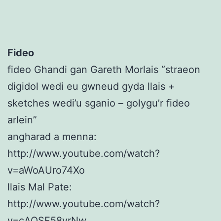
Fideo
fideo Ghandi gan Gareth Morlais “straeon
digidol wedi eu gwneud gyda llais +
sketches wedi’u sganio – golygu’r fideo
arlein”
angharad a menna:
http://www.youtube.com/watch?
v=aWoAUro74Xo
llais Mal Pate:
http://www.youtube.com/watch?
v=cAQSF58yrNw