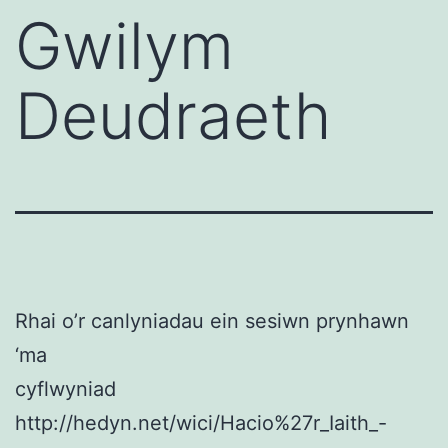
Gwilym
Deudraeth
Rhai o’r canlyniadau ein sesiwn prynhawn
‘ma
cyflwyniad
http://hedyn.net/wici/Hacio%27r_Iaith_-