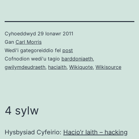
Cyhoeddwyd
29 Ionawr 2011
Gan
Carl Morris
Wedi'i gategoreiddio fel
post
Cofnodion wedi'u tagio
barddoniaeth
,
gwilymdeudraeth
,
haciaith
,
Wikiquote
,
Wikisource
4 sylw
Hysbysiad Cyfeirio:
Hacio’r Iaith – hacking