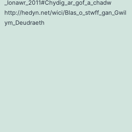
_Ionawr_2011#Chydig_ar_gof_a_chadw
http://hedyn.net/wici/Blas_o_stwff_gan_Gwil
ym_Deudraeth