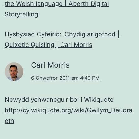
the Welsh language | Aberth Digital
Storytelling
Hysbysiad Cyfeirio:
‘Chydig ar gofnod |
Quixotic Quisling | Carl Morris
Carl Morris
6 Chwefror 2011 am 4:40 PM
Newydd ychwanegu’r boi i Wikiquote
http://cy.wikiquote.org/wiki/Gwilym_Deudra
eth