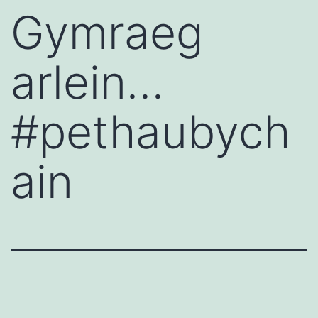
Gymraeg
arlein…
#pethaubych
ain