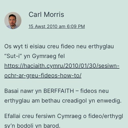
Carl Morris
15 Awst 2010 am 6:09 PM
Os wyt ti eisiau creu fideo neu erthyglau
“Sut-i” yn Gymraeg fel
https://haciaith.cymru/2010/01/30/sesiwn-
ochr-ar-greu-fideos-how-to/
Basai nawr yn BERFFAITH – fideos neu
erthyglau am bethau creadigol yn enwedig.
Efallai creu fersiwn Cymraeg o fideo/erthygl
sy’n bodoli yn barod.