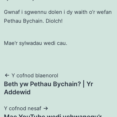
Gwnaf i sgwennu dolen i dy waith o’r wefan
Pethau Bychain. Diolch!
Mae'r sylwadau wedi cau.
Llywio
Y cofnod blaenorol
Beth yw Pethau Bychain? | Yr
cofnod
Addewid
Y cofnod nesaf
Mae YouTube wedi ychwanegu’r