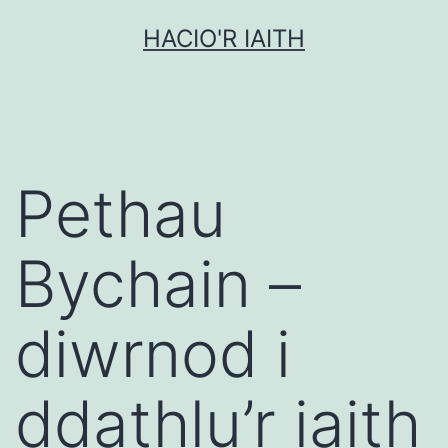
Mynd
HACIO'R IAITH
i'r
cynnwys
Pethau
Bychain –
diwrnod i
ddathlu’r iaith