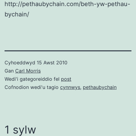
http://pethaubychain.com/beth-yw-pethau-
bychain/
Cyhoeddwyd
15 Awst 2010
Gan
Carl Morris
Wedi'i gategoreiddio fel
post
Cofnodion wedi'u tagio
cynnwys
,
pethaubychain
1 sylw