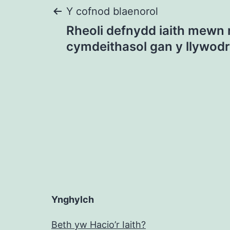
Llywio
Y cofnod blaenorol
Rheoli defnydd iaith mewn
cofnod
cymdeithasol gan y llywod
Ynghylch
Beth yw Hacio’r Iaith?