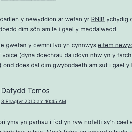
darllen y newyddion ar wefan yr
RNIB
ychydig 
doedd dim sôn am le i gael y meddalwedd.
e gwefan y cwmni Ivo yn cynnwys
eitem newy
’ voice (dyna ddechrau da iddyn nhw yn y farc
 ond does dal dim gwybodaeth am sut i gael y l
Dafydd Tomos
3 Rhagfyr 2010 am 10:45 AM
ori yma yn parhau i fod yn ryw nofelti sy’n cael 