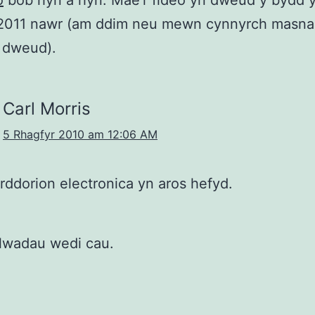
o
bob hyn a hyn. Mae’r fideo yn dweud y bydd y 
 2011 nawr (am ddim neu mewn cynnyrch masna
 dweud).
Carl Morris
5 Rhagfyr 2010 am 12:06 AM
rddorion electronica yn aros hefyd.
lwadau wedi cau.