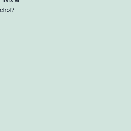
llais ar
chol?