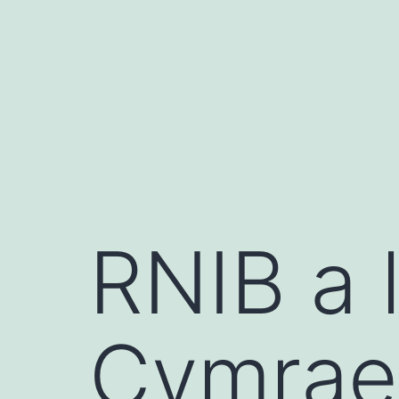
Mynd
i'r
cynnwys
RNIB a l
Cymraeg