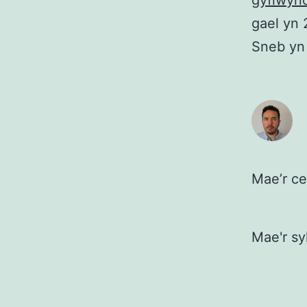
gyflwyn
gael yn
Sneb yn
Mae’r ce
Mae'r sy