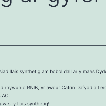
ansiad llais synthetig am bobol dall ar y maes Dyd
.
d rhywun o RNIB, yr awdur Catrin Dafydd a Lei
 AC.
gwrs, y llais synthetig!