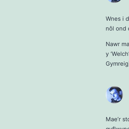
Wnes i d
nôl ond 
Nawr ma
y ‘Welch
Gymreig)
Mae’r st