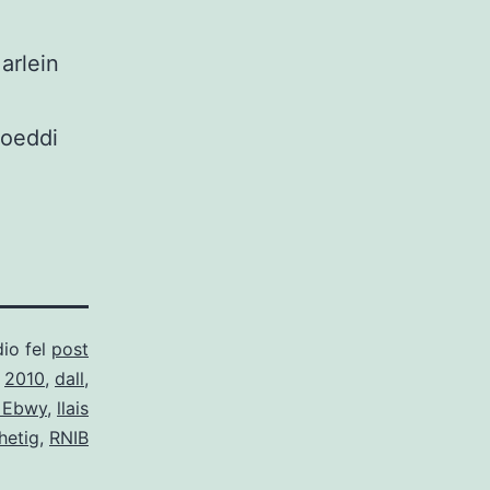
arlein
hoeddi
dio fel
post
o
2010
,
dall
,
 Ebwy
,
llais
hetig
,
RNIB