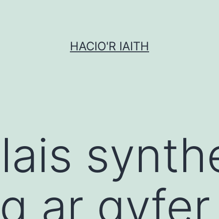
HACIO'R IAITH
lais synth
 ar gyfer