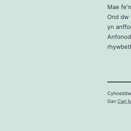
Mae fe’n
Ond dw i
yn anffo
Anfonod
rhywbeth
Cyhoedd
Gan
Carl M