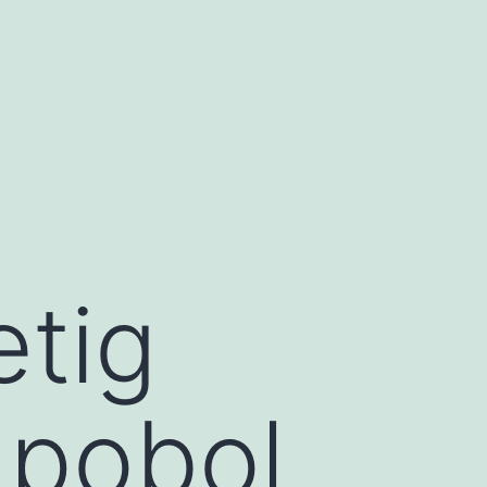
etig
 pobol