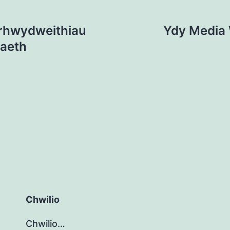
 rhwydweithiau
Ydy Media 
raeth
Chwilio
Chwilio…