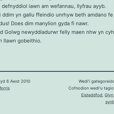
 defnyddiol iawn am wefannau, llyfrau ayyb.
 ddim yn gallu ffeindio unrhyw beth amdano fe 
dus! Does dim manylion gyda fi nawr.
d Golwg newyddiadurwr felly maen nhw yn cy
 llawn gobeithio.
wyd
6 Awst 2010
Wedi'i gategoreid
orris
Cofnodion wedi'u tagi
Eisteddfod
,
Glyn
synt