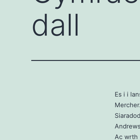
dall
Es i i l
Mercher
Siaradod
Andrews
Ac wrth 