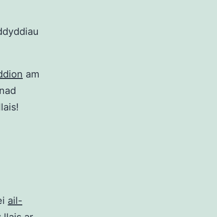
ddyddiau
ddion
am
hnad
lais!
ei
ail-