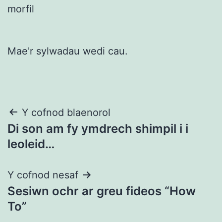
morfil
Mae'r sylwadau wedi cau.
Llywio
Y cofnod blaenorol
Di son am fy ymdrech shimpil i i
cofnod
leoleid…
Y cofnod nesaf
Sesiwn ochr ar greu fideos “How
To”