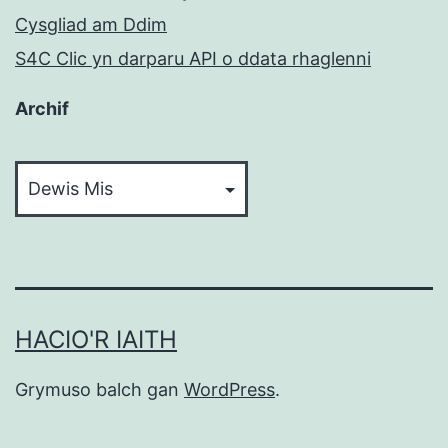
Cysgliad am Ddim
S4C Clic yn darparu API o ddata rhaglenni
Archif
Archif
HACIO'R IAITH
Grymuso balch gan
WordPress
.