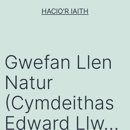
Mynd
HACIO'R IAITH
i'r
cynnwys
Gwefan Llen
Natur
(Cymdeithas
Edward Llw…