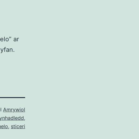
elo” ar
gyfan.
el
Amrywiol
ynhadledd
,
helo
,
sticeri