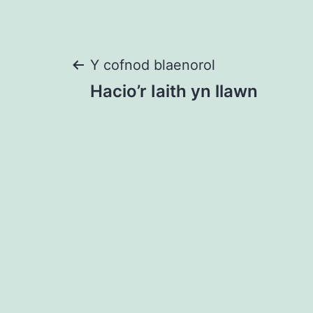
Llywio
Y cofnod blaenorol
Hacio’r Iaith yn llawn
cofnod