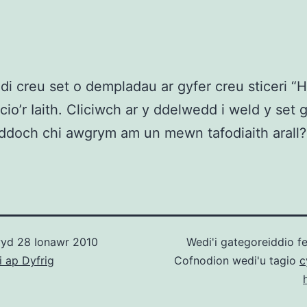
di creu set o dempladau ar gyfer creu sticeri “H
cio’r Iaith. Cliciwch ar y ddelwedd i weld y set 
ddoch chi awgrym am un mewn tafodiaith arall?
wyd
28 Ionawr 2010
Wedi'i gategoreiddio f
i ap Dyfrig
Cofnodion wedi'u tagio
c