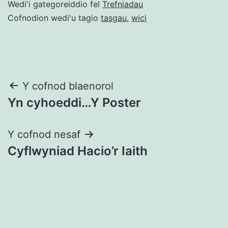
Wedi'i gategoreiddio fel
Trefniadau
Cofnodion wedi'u tagio
tasgau
,
wici
Llywio
Y cofnod blaenorol
Yn cyhoeddi…Y Poster
cofnod
Y cofnod nesaf
Cyflwyniad Hacio’r Iaith