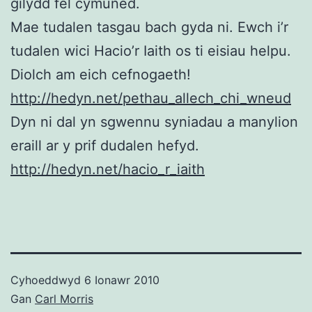
gilydd fel cymuned.
Mae tudalen tasgau bach gyda ni. Ewch i’r
tudalen wici Hacio’r Iaith os ti eisiau helpu.
Diolch am eich cefnogaeth!
http://hedyn.net/pethau_allech_chi_wneud
Dyn ni dal yn sgwennu syniadau a manylion
eraill ar y prif dudalen hefyd.
http://hedyn.net/hacio_r_iaith
Cyhoeddwyd
6 Ionawr 2010
Gan
Carl Morris