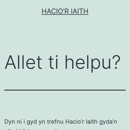
Mynd
HACIO'R IAITH
i'r
cynnwys
Allet ti helpu?
Dyn ni i gyd yn trefnu Hacio’r Iaith gyda’n