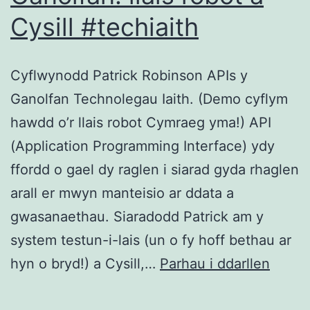
Cysill #techiaith
Cyflwynodd Patrick Robinson APIs y
Ganolfan Technolegau Iaith. (Demo cyflym
hawdd o’r llais robot Cymraeg yma!) API
(Application Programming Interface) ydy
ffordd o gael dy raglen i siarad gyda rhaglen
arall er mwyn manteisio ar ddata a
gwasanaethau. Siaradodd Patrick am y
system testun-i-lais (un o fy hoff bethau ar
Cych
hyn o bryd!) a Cysill,…
Parhau i ddarllen
off
efo