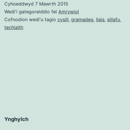
Cyhoeddwyd
7 Mawrth 2015
APIs
Wedi'i gategoreiddio fel
Amrywiol
y
Cofnodion wedi'u tagio
cysill
,
gramadeg
,
llais
,
sillafu
,
techiaith
Ganol
llais
robot
a
Cysill
#techi
Ynghylch