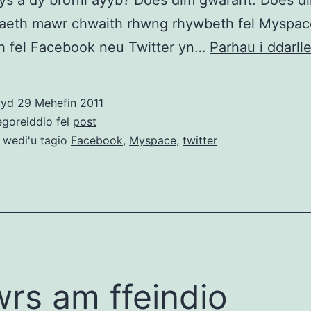
s a dy broffil ayyb? Does dim gwarant. Does d
aeth mawr chwaith rhwng rhywbeth fel Myspac
h fel Facebook neu Twitter yn…
Parhau i ddarll
wyd
29 Mehefin 2011
egoreiddio fel
post
 wedi'u tagio
Facebook
,
Myspace
,
twitter
rs am ffeindio