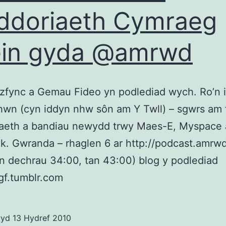
ddoriaeth Cymraeg
ein gyda @amrwd
zfync a Gemau Fideo yn podlediad wych. Ro’n 
 hwn (cyn iddyn nhw sôn am Y Twll) – sgwrs am 
iaeth a bandiau newydd trwy Maes-E, Myspace 
k. Gwranda – rhaglen 6 ar http://podcast.amrw
n dechrau 34:00, tan 43:00) blog y podlediad
fgf.tumblr.com
wyd
13 Hydref 2010