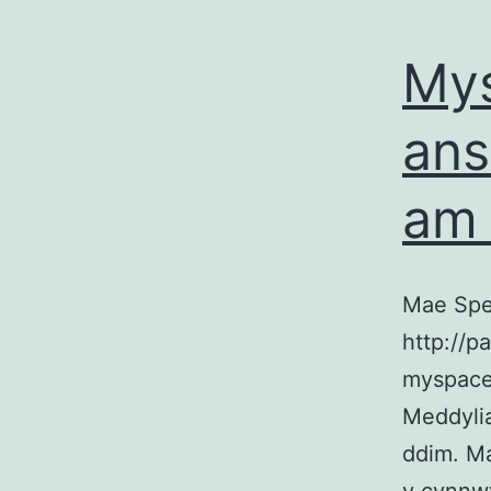
Mys
ans
am
Mae Spe
http://p
myspace-
Meddyli
ddim. Ma