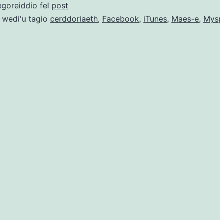
egoreiddio fel
post
 wedi'u tagio
cerddoriaeth
,
Facebook
,
iTunes
,
Maes-e
,
Mys