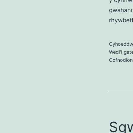
y cynnwy
gwahani
rhywbet
Cyhoedd
Wedi'i gat
Cofnodion
Sgw