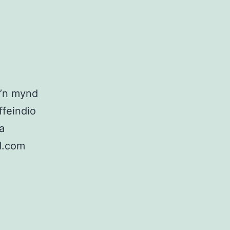
i’n mynd
ffeindio
a
d.com