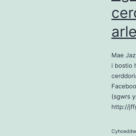
cer
arl
Mae Jaz
i bostio
cerddor
Faceboo
(sgwrs y
http://jf
Cyhoedd