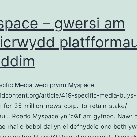
pace – gwersi am
icrwydd platfforma
 ddim
cific Media wedi prynu Myspace.
aidcontent.org/article/419-specific-media-buys-
for-35-million-news-corp.-to-retain-stake/
au… Roedd Myspace yn ‘cŵl’ am gyfnod. Nawr 
e rhai o bobol dal yn ei defnyddio ond beth yw