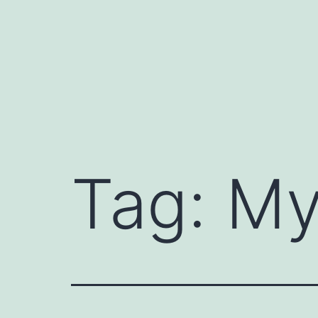
Mynd
i'r
cynnwys
Tag:
My