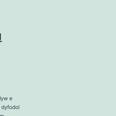
u
dyw e
 dyfodol