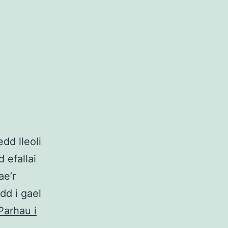
dd lleoli
 efallai
ae’r
dd i gael
Parhau i