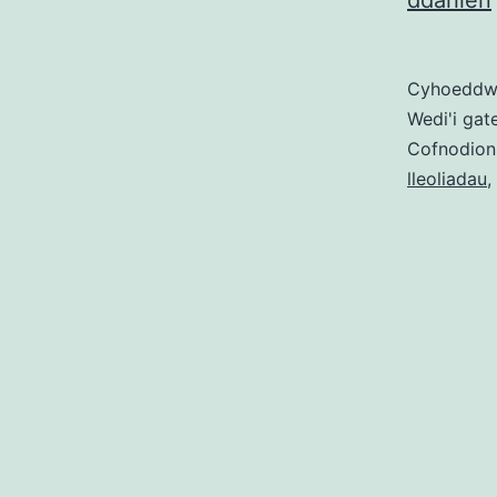
ddarllen
Cyhoedd
Wedi'i gat
Cofnodion
lleoliadau
,