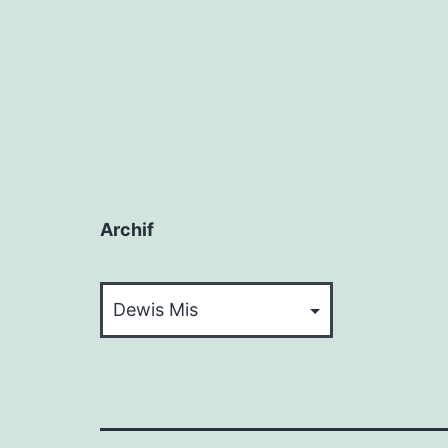
Archif
Archif