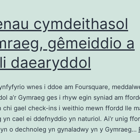
nau cymdeithasol
raeg, gêmeiddio a
oli daearyddol
synfyfyrio wnes i ddoe am Foursquare, meddalwe
ol a’r Gymraeg ges i rhyw egin syniad am ffordd
h chi gael check-ins i weithio mewn ffordd lle m
yn cael ei ddefnyddio yn naturiol. Ai’r unig ffor
hyn o dechnoleg yn gynaladwy yn y Gymraeg…
Haenau