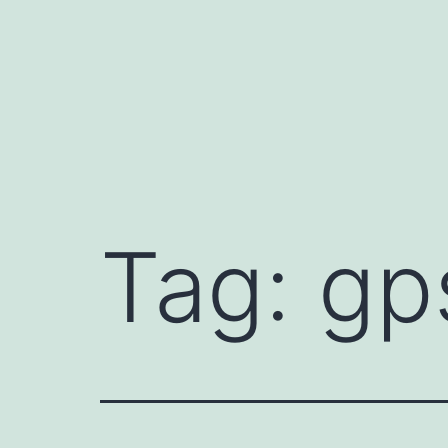
Mynd
i'r
cynnwys
Tag:
gp