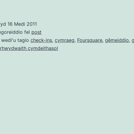
cymdeithasol
Cymraeg,
wyd
16 Medi 2011
gêmeiddio
egoreiddio fel
post
a
 wedi'u tagio
check-ins
,
cymraeg
,
Foursquare
,
gêmeiddio
,
rhwydwaith cymdeithasol
lleoli
daearyddol