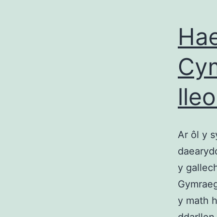
Hae
Cym
lle
Ar ôl y 
daearydd
y gallec
Gymraeg 
y math 