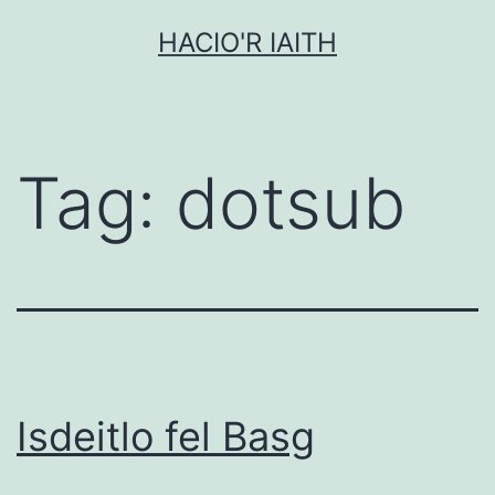
Mynd
HACIO'R IAITH
i'r
cynnwys
Tag:
dotsub
Isdeitlo fel Basg