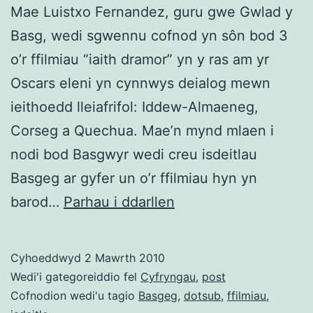
Mae Luistxo Fernandez, guru gwe Gwlad y
Basg, wedi sgwennu cofnod yn sôn bod 3
o’r ffilmiau “iaith dramor” yn y ras am yr
Oscars eleni yn cynnwys deialog mewn
ieithoedd lleiafrifol: Iddew-Almaeneg,
Corseg a Quechua. Mae’n mynd mlaen i
nodi bod Basgwyr wedi creu isdeitlau
Basgeg ar gyfer un o’r ffilmiau hyn yn
Isdeitlo
barod…
Parhau i ddarllen
fel
Basg
Cyhoeddwyd
2 Mawrth 2010
Wedi'i gategoreiddio fel
Cyfryngau
,
post
Cofnodion wedi'u tagio
Basgeg
,
dotsub
,
ffilmiau
,