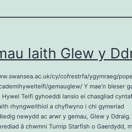
au Iaith Glew y Dd
www.swansea.ac.uk/cy/cofrestrfa/ygymraeg/pop
cademihywelteifi/gemauglew/ Y mae’n bleser g
Hywel Teifi gyhoeddi lansio ei chasgliad cynta
ith rhyngweithiol a chyflwyno i chi gymeriad
diedig newydd ac arwr y gemau, Glew y Ddraig
rediad â chwmni Turnip Starfish o Gaerdydd, 