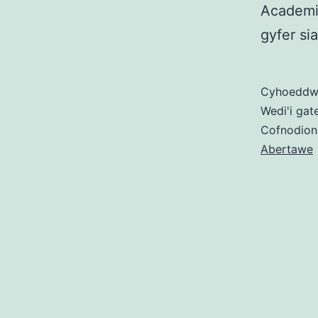
Academi 
gyfer si
Cyhoedd
Wedi'i gat
Cofnodion
Abertawe