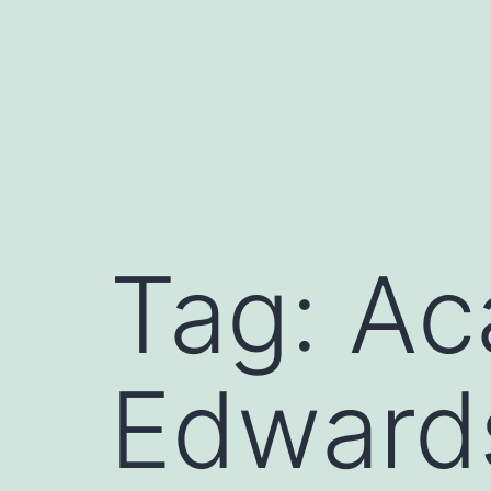
Mynd
i'r
cynnwys
Tag:
Ac
Edward