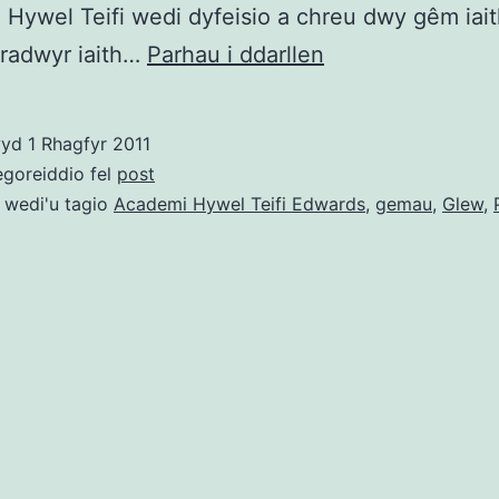
Hywel Teifi wedi dyfeisio a chreu dwy gêm iait
Gemau
aradwyr iaith…
Parhau i ddarllen
Iaith
Glew
wyd
1 Rhagfyr 2011
y
egoreiddio fel
post
Ddraig
 wedi'u tagio
Academi Hywel Teifi Edwards
,
gemau
,
Glew
,