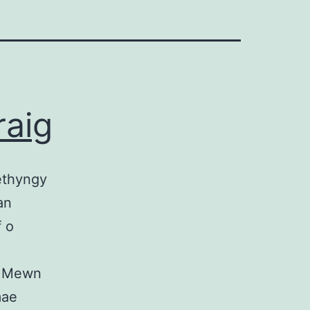
raig
ethyngy
an
f o
. Mewn
mae