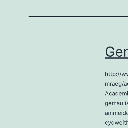
Gem
http://
mraeg/a
Academi 
gemau ia
animeid
cydweith