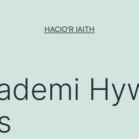
HACIO'R IAITH
ademi Hywe
s