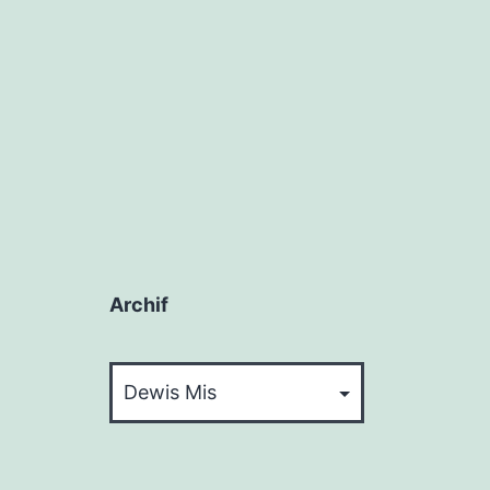
Archif
Archif