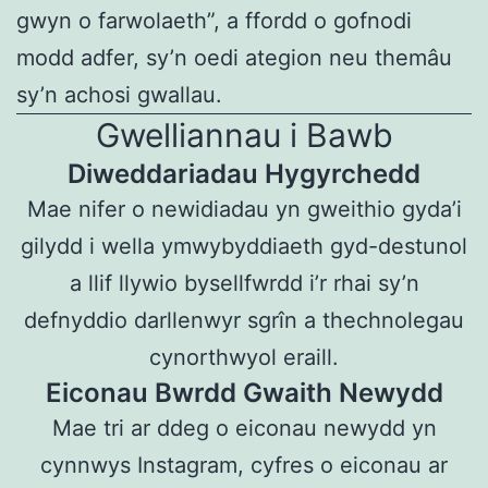
gwyn o farwolaeth”, a ffordd o gofnodi
modd adfer, sy’n oedi ategion neu themâu
sy’n achosi gwallau.
Gwelliannau i Bawb
Diweddariadau Hygyrchedd
Mae nifer o newidiadau yn gweithio gyda’i
gilydd i wella ymwybyddiaeth gyd-destunol
a llif llywio bysellfwrdd i’r rhai sy’n
defnyddio darllenwyr sgrîn a thechnolegau
cynorthwyol eraill.
Eiconau Bwrdd Gwaith Newydd
Mae tri ar ddeg o eiconau newydd yn
cynnwys Instagram, cyfres o eiconau ar