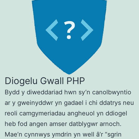
Diogelu Gwall PHP
Bydd y diweddariad hwn sy’n canolbwyntio
ar y gweinyddwr yn gadael i chi ddatrys neu
reoli camgymeriadau angheuol yn ddiogel
heb fod angen amser datblygwr arnoch.
Mae’n cynnwys ymdrin yn well â’r “sgrin