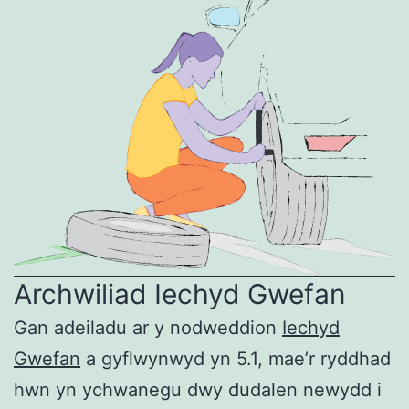
Archwiliad Iechyd Gwefan
Gan adeiladu ar y nodweddion
Iechyd
Gwefan
a gyflwynwyd yn 5.1, mae’r ryddhad
hwn yn ychwanegu dwy dudalen newydd i