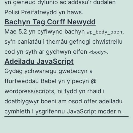
yn gwneud dylunio ac addasu’r dudalen
Polisi Preifatrwydd yn haws.
Bachyn Tag Corff Newydd
Mae 5.2 yn cyflwyno bachyn
,
wp_body_open
sy’n caniatáu i themâu gefnogi chwistrellu
cod yn syth ar gychwyn elfen
.
<body>
Adeiladu JavaScript
Gydag ychwanegu gwebecyn a
ffurfweddau Babel yn y pecyn @
wordpress/scripts, ni fydd yn rhaid i
ddatblygwyr boeni am osod offer adeiladu
cymhleth i ysgrifennu JavaScript moder n.