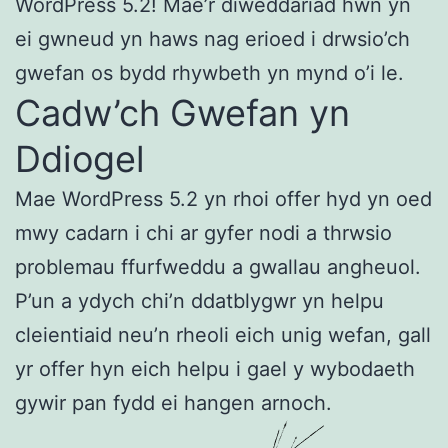
WordPress 5.2! Mae’r diweddariad hwn yn
ei gwneud yn haws nag erioed i drwsio’ch
gwefan os bydd rhywbeth yn mynd o’i le.
Cadw’ch Gwefan yn
Ddiogel
Mae WordPress 5.2 yn rhoi offer hyd yn oed
mwy cadarn i chi ar gyfer nodi a thrwsio
problemau ffurfweddu a gwallau angheuol.
P’un a ydych chi’n ddatblygwr yn helpu
cleientiaid neu’n rheoli eich unig wefan, gall
yr offer hyn eich helpu i gael y wybodaeth
gywir pan fydd ei hangen arnoch.