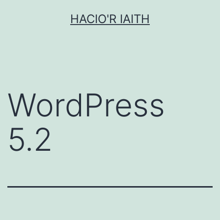
Mynd
HACIO'R IAITH
i'r
cynnwys
WordPress
5.2