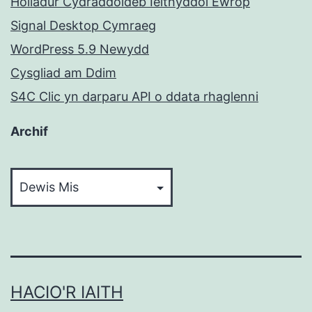
Holiadur Cydraddoldeb Ieithyddol Ewrop
Signal Desktop Cymraeg
WordPress 5.9 Newydd
Cysgliad am Ddim
S4C Clic yn darparu API o ddata rhaglenni
Archif
Archif
HACIO'R IAITH