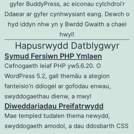
gyfer BuddyPress, ac eiconau cylchdroi’r
Ddaear ar gyfer cynhwysiant eang. Dewch o
hyd iddyn nhw yn y Bwrdd Gwaith a chael
hwyl!
Hapusrwydd Datblygwyr
Symud Fersiwn PHP Ymlaen
Cefnogaeth leiaf PHP yw5.6.20. O
WordPress 5.2, gall themâu a ategion
fanteisio’n ddiogel ar gofodau enwau,
swyddogaethau dienw, a mwy!
Diweddariadau Preifatrwydd
Mae templed tudalen thema newydd,
swyddogaeth amodol, a dau ddosbarth CSS