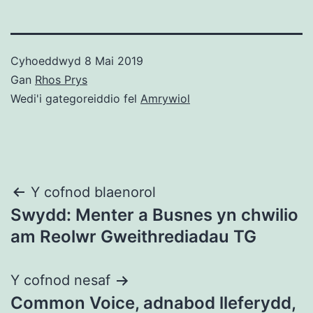
Cyhoeddwyd
8 Mai 2019
Gan
Rhos Prys
Wedi'i gategoreiddio fel
Amrywiol
Llywio
Y cofnod blaenorol
Swydd: Menter a Busnes yn chwilio
cofnod
am Reolwr Gweithrediadau TG
Y cofnod nesaf
Common Voice, adnabod lleferydd,