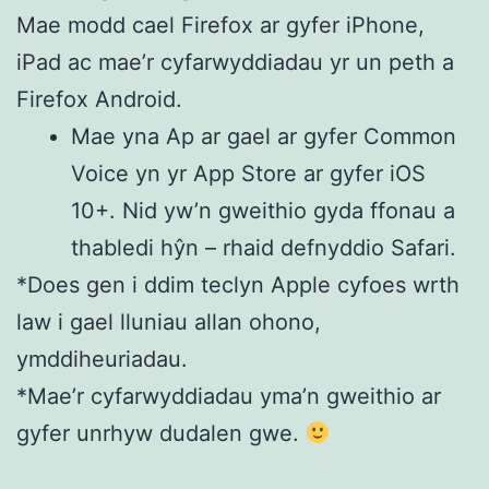
Mae modd cael Firefox ar gyfer iPhone,
iPad ac mae’r cyfarwyddiadau yr un peth a
Firefox Android.
Mae yna Ap ar gael ar gyfer Common
Voice yn yr App Store ar gyfer iOS
10+. Nid yw’n gweithio gyda ffonau a
thabledi hŷn – rhaid defnyddio Safari.
*Does gen i ddim teclyn Apple cyfoes wrth
law i gael lluniau allan ohono,
ymddiheuriadau.
*Mae’r cyfarwyddiadau yma’n gweithio ar
gyfer unrhyw dudalen gwe.