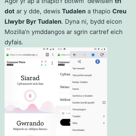
Agor yr ap a thapio’r botwm dewislen
tri
dot
ar y dde, dewis
Tudalen
a thapio
Creu
Llwybr Byr Tudalen
. Dyna ni, bydd eicon
Mozilla’n ymddangos ar sgrin cartref eich
dyfais.