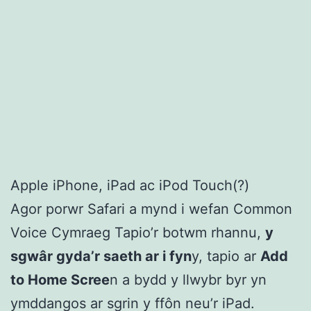
Apple iPhone, iPad ac iPod Touch(?)
Agor porwr Safari a mynd i wefan Common
Voice Cymraeg Tapio’r botwm rhannu,
y
sgwâr gyda’r saeth ar i fyn
y, tapio ar
Add
to Home Scree
n a bydd y llwybr byr yn
ymddangos ar sgrin y ffôn neu’r iPad.