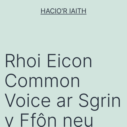
Mynd
HACIO'R IAITH
i'r
cynnwys
Rhoi Eicon
Common
Voice ar Sgrin
y Ffôn neu