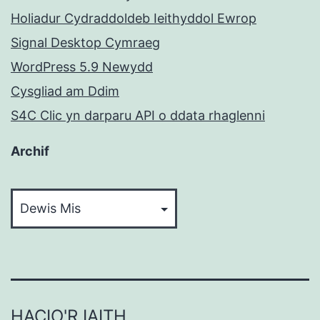
Holiadur Cydraddoldeb Ieithyddol Ewrop
Signal Desktop Cymraeg
WordPress 5.9 Newydd
Cysgliad am Ddim
S4C Clic yn darparu API o ddata rhaglenni
Archif
Archif
HACIO'R IAITH