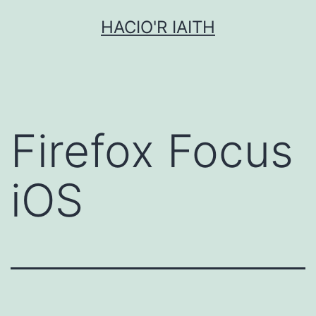
Mynd
HACIO'R IAITH
i'r
cynnwys
Firefox Focus
iOS