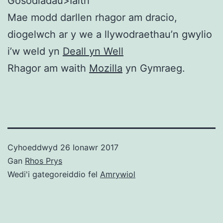
Gosodiadau>Iaith
Mae modd darllen rhagor am dracio,
diogelwch ar y we a llywodraethau’n gwylio
i’w weld yn
Deall yn Well
Rhagor am waith
Mozilla
yn Gymraeg.
Cyhoeddwyd
26 Ionawr 2017
Gan
Rhos Prys
Wedi'i gategoreiddio fel
Amrywiol