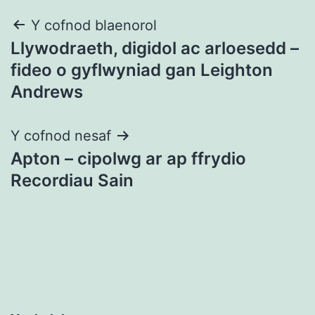
Llywio
Y cofnod blaenorol
Llywodraeth, digidol ac arloesedd –
cofnod
fideo o gyflwyniad gan Leighton
Andrews
Y cofnod nesaf
Apton – cipolwg ar ap ffrydio
Recordiau Sain