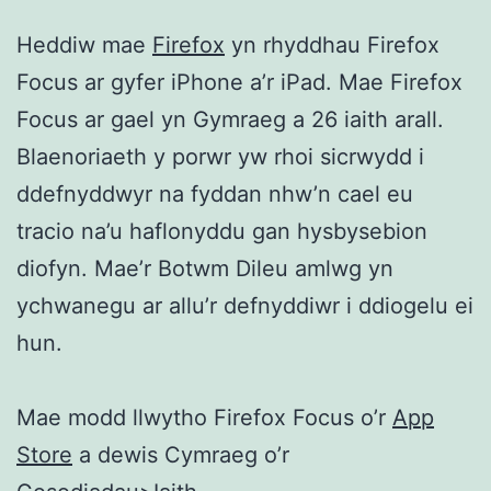
Heddiw mae
Firefox
yn rhyddhau Firefox
Focus ar gyfer iPhone a’r iPad. Mae Firefox
Focus ar gael yn Gymraeg a 26 iaith arall.
Blaenoriaeth y porwr yw rhoi sicrwydd i
ddefnyddwyr na fyddan nhw’n cael eu
tracio na’u haflonyddu gan hysbysebion
diofyn. Mae’r Botwm Dileu amlwg yn
ychwanegu ar allu’r defnyddiwr i ddiogelu ei
hun.
Mae modd llwytho Firefox Focus o’r
App
Store
a dewis Cymraeg o’r