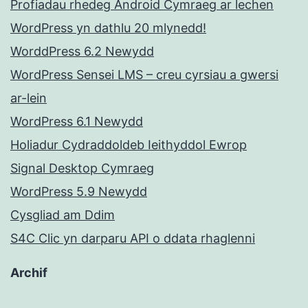
Profiadau rhedeg Android Cymraeg ar lechen
WordPress yn dathlu 20 mlynedd!
WorddPress 6.2 Newydd
WordPress Sensei LMS – creu cyrsiau a gwersi
ar-lein
WordPress 6.1 Newydd
Holiadur Cydraddoldeb Ieithyddol Ewrop
Signal Desktop Cymraeg
WordPress 5.9 Newydd
Cysgliad am Ddim
S4C Clic yn darparu API o ddata rhaglenni
Archif
Archif