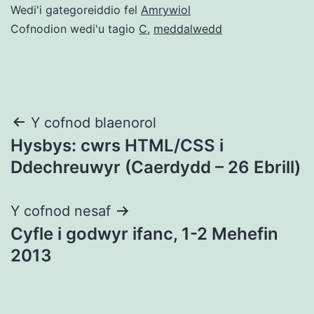
Wedi'i gategoreiddio fel
Amrywiol
Cofnodion wedi'u tagio
C
,
meddalwedd
Llywio
Y cofnod blaenorol
Hysbys: cwrs HTML/CSS i
cofnod
Ddechreuwyr (Caerdydd – 26 Ebrill)
Y cofnod nesaf
Cyfle i godwyr ifanc, 1-2 Mehefin
2013