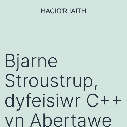
Mynd
HACIO'R IAITH
i'r
cynnwys
Bjarne
Stroustrup,
dyfeisiwr C++
yn Abertawe