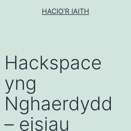
Mynd
HACIO'R IAITH
i'r
cynnwys
Hackspace
yng
Nghaerdydd
– eisiau