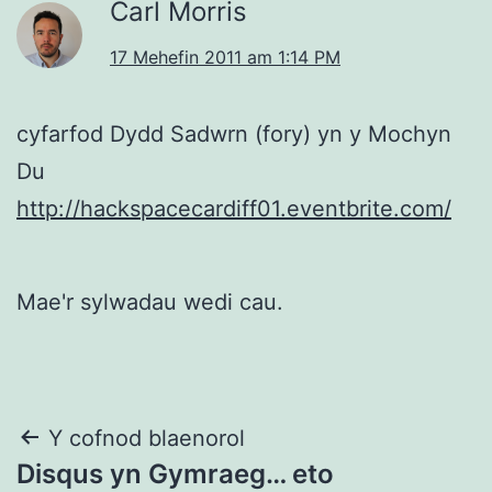
Carl Morris
17 Mehefin 2011 am 1:14 PM
cyfarfod Dydd Sadwrn (fory) yn y Mochyn
Du
http://hackspacecardiff01.eventbrite.com/
Mae'r sylwadau wedi cau.
Llywio
Y cofnod blaenorol
Disqus yn Gymraeg… eto