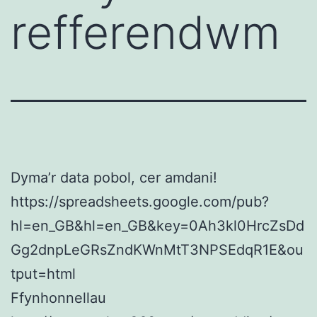
refferendwm
Dyma’r data pobol, cer amdani!
https://spreadsheets.google.com/pub?
hl=en_GB&hl=en_GB&key=0Ah3kl0HrcZsDd
Gg2dnpLeGRsZndKWnMtT3NPSEdqR1E&ou
tput=html
Ffynhonnellau