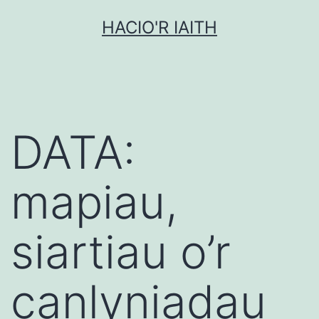
Mynd
HACIO'R IAITH
i'r
cynnwys
DATA:
mapiau,
siartiau o’r
canlyniadau