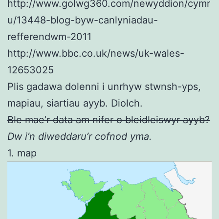
http://www.golwg360.com/newyddion/cymr
u/13448-blog-byw-canlyniadau-
refferendwm-2011
http://www.bbc.co.uk/news/uk-wales-
12653025
Plis gadawa dolenni i unrhyw stwnsh-yps,
mapiau, siartiau ayyb. Diolch.
Ble mae’r data am nifer o bleidleiswyr ayyb?
Dw i’n diweddaru’r cofnod yma.
1. map