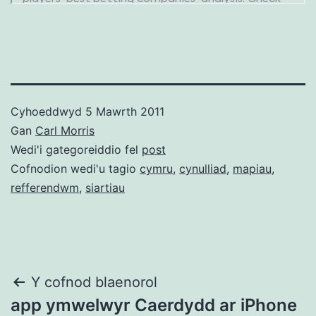
Cyhoeddwyd
5 Mawrth 2011
Gan
Carl Morris
Wedi'i gategoreiddio fel
post
Cofnodion wedi'u tagio
cymru
,
cynulliad
,
mapiau
,
refferendwm
,
siartiau
Llywio
Y cofnod blaenorol
app ymwelwyr Caerdydd ar iPhone