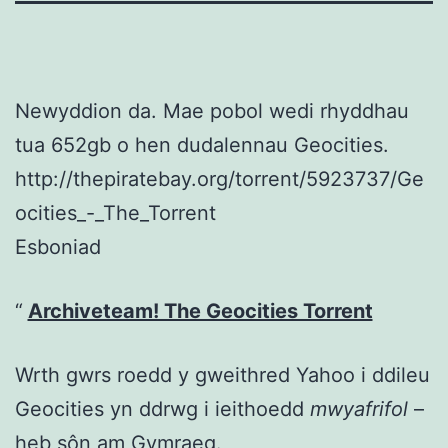
Newyddion da. Mae pobol wedi rhyddhau
tua 652gb o hen dudalennau Geocities.
http://thepiratebay.org/torrent/5923737/Ge
ocities_-_The_Torrent
Esboniad
Archiveteam! The Geocities Torrent
Wrth gwrs roedd y gweithred Yahoo i ddileu
Geocities yn ddrwg i ieithoedd
mwyafrifol
–
heb sôn am Gymraeg.