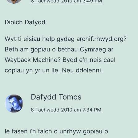
8 Tachwedd 2010 am 3:49 PM
Diolch Dafydd.
Wyt ti eisiau help gydag archif.rhwyd.org?
Beth am gopïau o bethau Cymraeg ar
Wayback Machine? Bydd e’n neis cael
copïau yn yr un lle. Neu ddolenni.
Dafydd Tomos
8 Tachwedd 2010 am 7:34 PM
Ie fasen i’n falch o unrhyw gopïau o