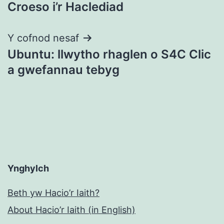
Croeso i’r Haclediad
cofnod
Y cofnod nesaf
Ubuntu: llwytho rhaglen o S4C Clic
a gwefannau tebyg
Ynghylch
Beth yw Hacio’r Iaith?
About Hacio’r Iaith (in English)