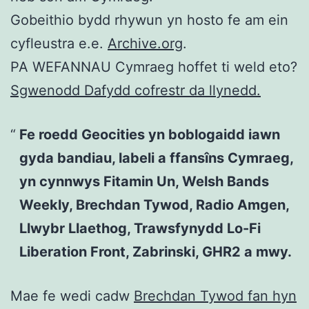
Gobeithio bydd rhywun yn hosto fe am ein
cyfleustra e.e.
Archive.org
.
PA WEFANNAU Cymraeg hoffet ti weld eto?
Sgwenodd Dafydd cofrestr da llynedd.
Fe roedd Geocities yn boblogaidd iawn
gyda bandiau, labeli a ffansîns Cymraeg,
yn cynnwys Fitamin Un, Welsh Bands
Weekly, Brechdan Tywod, Radio Amgen,
Llwybr Llaethog, Trawsfynydd Lo-Fi
Liberation Front, Zabrinski, GHR2 a mwy.
Mae fe wedi cadw
Brechdan Tywod fan hyn