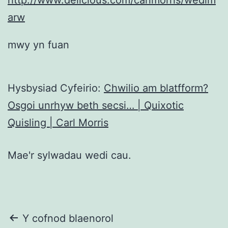
arw
mwy yn fuan
Hysbysiad Cyfeirio:
Chwilio am blatfform?
Osgoi unrhyw beth secsi… | Quixotic
Quisling | Carl Morris
Mae'r sylwadau wedi cau.
Llywio
Y cofnod blaenorol