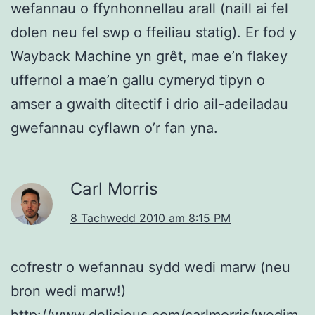
wefannau o ffynhonnellau arall (naill ai fel
dolen neu fel swp o ffeiliau statig). Er fod y
Wayback Machine yn grêt, mae e’n flakey
uffernol a mae’n gallu cymeryd tipyn o
amser a gwaith ditectif i drio ail-adeiladau
gwefannau cyflawn o’r fan yna.
Carl Morris
8 Tachwedd 2010 am 8:15 PM
cofrestr o wefannau sydd wedi marw (neu
bron wedi marw!)
http://www.delicious.com/carlmorris/wedim