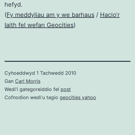
hefyd.
(
Fy meddyliau am y we barhaus
/
Hacio’r
Iaith fel wefan Geocities
)
Cyhoeddwyd
1 Tachwedd 2010
Gan
Carl Morris
Wedi'i gategoreiddio fel
post
Cofnodion wedi'u tagio
geocities yahoo