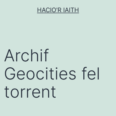
Mynd
HACIO'R IAITH
i'r
cynnwys
Archif
Geocities fel
torrent