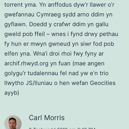
torrent yma. Yn anffodus dyw’r llawer o’r
gwefannau Cymraeg sydd arno ddim yn
gyflawn. Doedd y crafwr ddim yn gallu
gweld pob ffeil – wnes i fynd drwy pethau
fy hun er mwyn gwneud yn siwr fod pob
elfen yna. Wna’i droi rhoi fwy fyny ar
archif.rhwyd.org yn fuan (mae angen
golygu’r tudalennau fel nad yw e’n trio
llwytho JS/lluniau o hen wefan Geocities
ayyb)
Carl Morris