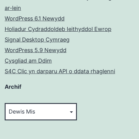
ar-lein
WordPress 6.1 Newydd
Holiadur Cydraddoldeb Ieithyddol Ewrop
Signal Desktop Cymraeg
WordPress 5.9 Newydd
Cysgliad am Ddim
S4C Clic yn darparu API o ddata rhaglenni
Archif
Archif