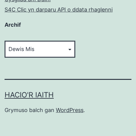
S4C Clic yn darparu API o ddata rhaglenni
Archif
Archif
HACIO'R IAITH
Grymuso balch gan
WordPress
.