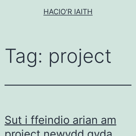
Mynd
HACIO'R IAITH
i'r
cynnwys
Tag:
project
Sut i ffeindio arian am
project newydd gyda