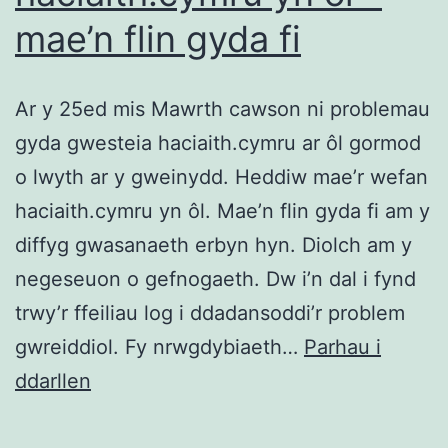
mae’n flin gyda fi
Ar y 25ed mis Mawrth cawson ni problemau
gyda gwesteia haciaith.cymru ar ôl gormod
o lwyth ar y gweinydd. Heddiw mae’r wefan
haciaith.cymru yn ôl. Mae’n flin gyda fi am y
diffyg gwasanaeth erbyn hyn. Diolch am y
negeseuon o gefnogaeth. Dw i’n dal i fynd
trwy’r ffeiliau log i ddadansoddi’r problem
gwreiddiol. Fy nrwgdybiaeth…
Parhau i
Mae’r
ddarllen
wefan
haciaith.cymru