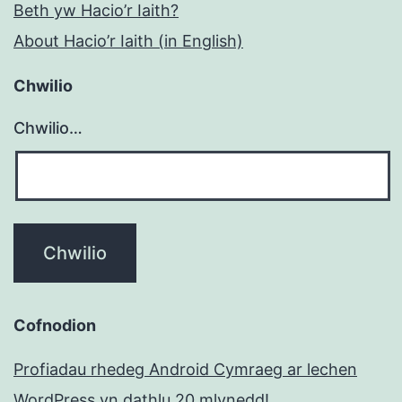
Beth yw Hacio’r Iaith?
About Hacio’r Iaith (in English)
Chwilio
Chwilio…
Cofnodion
Profiadau rhedeg Android Cymraeg ar lechen
WordPress yn dathlu 20 mlynedd!