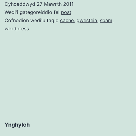
Cyhoeddwyd
27 Mawrth 2011
yn
Wedi'i gategoreiddio fel
post
ôl
Cofnodion wedi'u tagio
cache
,
gwesteia
,
sbam
,
wordpress
–
mae’n
flin
gyda
fi
Ynghylch