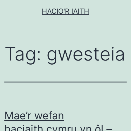
Mynd
HACIO'R IAITH
i'r
cynnwys
Tag:
gwesteia
Mae’r wefan
haciaith.cymru yn ôl –