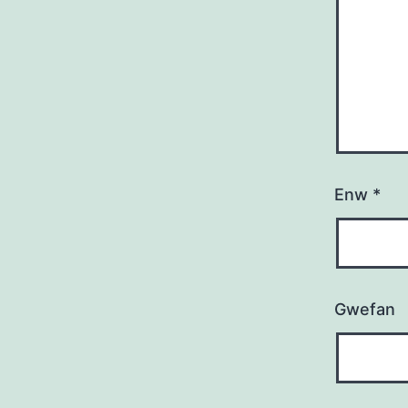
Enw
*
Gwefan