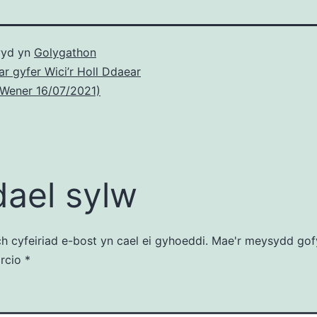
yd yn
Golygathon
ar gyfer Wici’r Holl Ddaear
 Wener 16/07/2021)
ael sylw
ch cyfeiriad e-bost yn cael ei gyhoeddi.
Mae'r meysydd gof
arcio
*