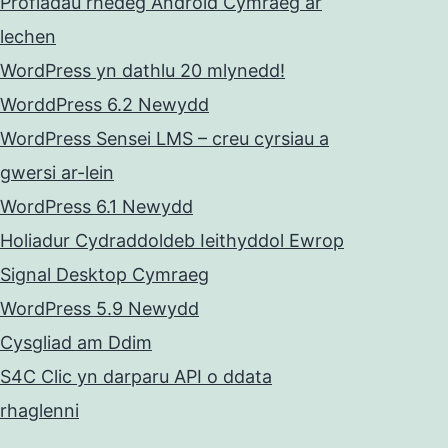
Profiadau rhedeg Android Cymraeg ar
lechen
WordPress yn dathlu 20 mlynedd!
WorddPress 6.2 Newydd
WordPress Sensei LMS – creu cyrsiau a
gwersi ar-lein
WordPress 6.1 Newydd
Holiadur Cydraddoldeb Ieithyddol Ewrop
Signal Desktop Cymraeg
WordPress 5.9 Newydd
Cysgliad am Ddim
S4C Clic yn darparu API o ddata
rhaglenni