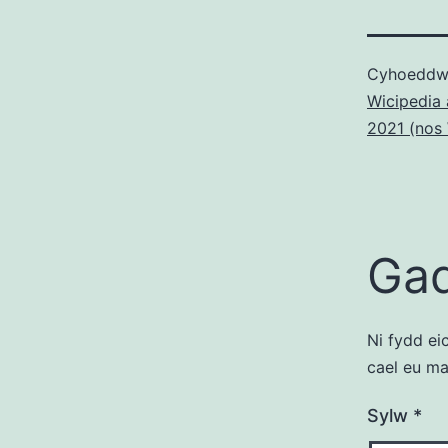
Cyhoeddw
Wicipedia 
2021 (nos
Gad
Ni fydd ei
cael eu m
Sylw
*