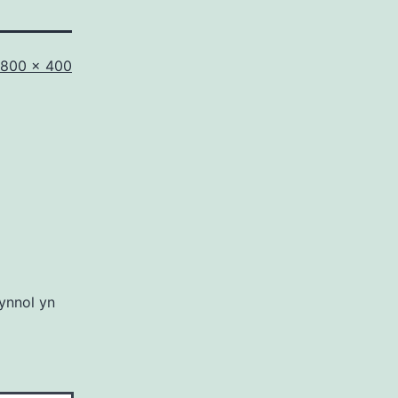
Maint
800 × 400
llawn
ynnol yn