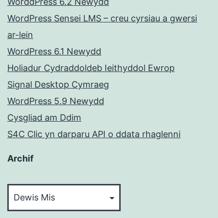
WorddPress 6.2 Newydd
WordPress Sensei LMS – creu cyrsiau a gwersi
ar-lein
WordPress 6.1 Newydd
Holiadur Cydraddoldeb Ieithyddol Ewrop
Signal Desktop Cymraeg
WordPress 5.9 Newydd
Cysgliad am Ddim
S4C Clic yn darparu API o ddata rhaglenni
Archif
Archif