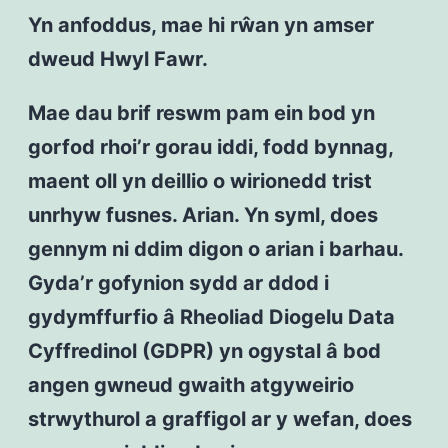
Yn anfoddus, mae hi rŵan yn amser
dweud Hwyl Fawr.
Mae dau brif reswm pam ein bod yn
gorfod rhoi’r gorau iddi, fodd bynnag,
maent oll yn deillio o wirionedd trist
unrhyw fusnes. Arian. Yn syml, does
gennym ni ddim digon o arian i barhau.
Gyda’r gofynion sydd ar ddod i
gydymffurfio â Rheoliad Diogelu Data
Cyffredinol (GDPR) yn ogystal â bod
angen gwneud gwaith atgyweirio
strwythurol a graffigol ar y wefan, does