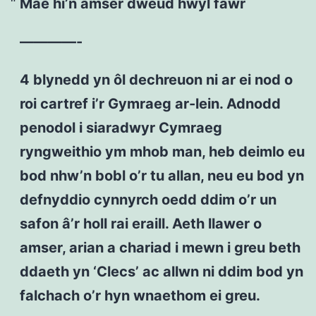
Mae hi’n amser dweud hwyl fawr
————-
4 blynedd yn ôl dechreuon ni ar ei nod o
roi cartref i’r Gymraeg ar-lein. Adnodd
penodol i siaradwyr Cymraeg
ryngweithio ym mhob man, heb deimlo eu
bod nhw’n bobl o’r tu allan, neu eu bod yn
defnyddio cynnyrch oedd ddim o’r un
safon â’r holl rai eraill. Aeth llawer o
amser, arian a chariad i mewn i greu beth
ddaeth yn ‘Clecs’ ac allwn ni ddim bod yn
falchach o’r hyn wnaethom ei greu.