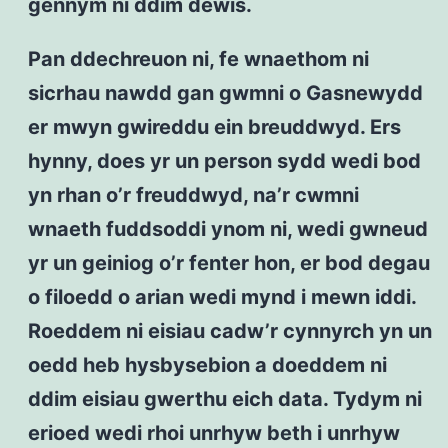
gennym ni ddim dewis.
Pan ddechreuon ni, fe wnaethom ni
sicrhau nawdd gan gwmni o Gasnewydd
er mwyn gwireddu ein breuddwyd. Ers
hynny, does yr un person sydd wedi bod
yn rhan o’r freuddwyd, na’r cwmni
wnaeth fuddsoddi ynom ni, wedi gwneud
yr un geiniog o’r fenter hon, er bod degau
o filoedd o arian wedi mynd i mewn iddi.
Roeddem ni eisiau cadw’r cynnyrch yn un
oedd heb hysbysebion a doeddem ni
ddim eisiau gwerthu eich data. Tydym ni
erioed wedi rhoi unrhyw beth i unrhyw