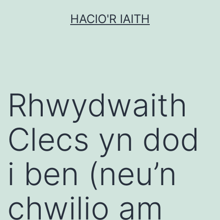
Mynd
HACIO'R IAITH
i'r
cynnwys
Rhwydwaith
Clecs yn dod
i ben (neu’n
chwilio am