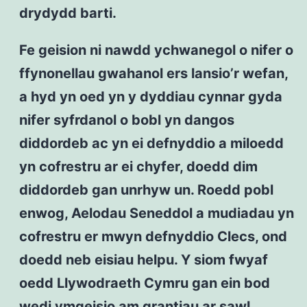
drydydd barti.
Fe geision ni nawdd ychwanegol o nifer o
ffynonellau gwahanol ers lansio’r wefan,
a hyd yn oed yn y dyddiau cynnar gyda
nifer syfrdanol o bobl yn dangos
diddordeb ac yn ei defnyddio a miloedd
yn cofrestru ar ei chyfer, doedd dim
diddordeb gan unrhyw un. Roedd pobl
enwog, Aelodau Seneddol a mudiadau yn
cofrestru er mwyn defnyddio Clecs, ond
doedd neb eisiau helpu. Y siom fwyaf
oedd Llywodraeth Cymru gan ein bod
wedi ymgeisio am grantiau ar sawl