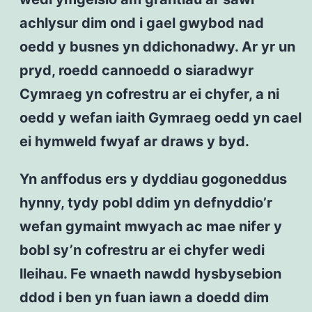
achlysur dim ond i gael gwybod nad
oedd y busnes yn ddichonadwy. Ar yr un
pryd, roedd cannoedd o siaradwyr
Cymraeg yn cofrestru ar ei chyfer, a ni
oedd y wefan iaith Gymraeg oedd yn cael
ei hymweld fwyaf ar draws y byd.
Yn anffodus ers y dyddiau gogoneddus
hynny, tydy pobl ddim yn defnyddio’r
wefan gymaint mwyach ac mae nifer y
bobl sy’n cofrestru ar ei chyfer wedi
lleihau. Fe wnaeth nawdd hysbysebion
ddod i ben yn fuan iawn a doedd dim