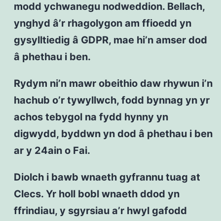
modd ychwanegu nodweddion. Bellach,
ynghyd â’r rhagolygon am ffioedd yn
gysylltiedig â GDPR, mae hi’n amser dod
â phethau i ben.
Rydym ni’n mawr obeithio daw rhywun i’n
hachub o’r tywyllwch, fodd bynnag yn yr
achos tebygol na fydd hynny yn
digwydd, byddwn yn dod â phethau i ben
ar y 24ain o Fai.
Diolch i bawb wnaeth gyfrannu tuag at
Clecs. Yr holl bobl wnaeth ddod yn
ffrindiau, y sgyrsiau a’r hwyl gafodd