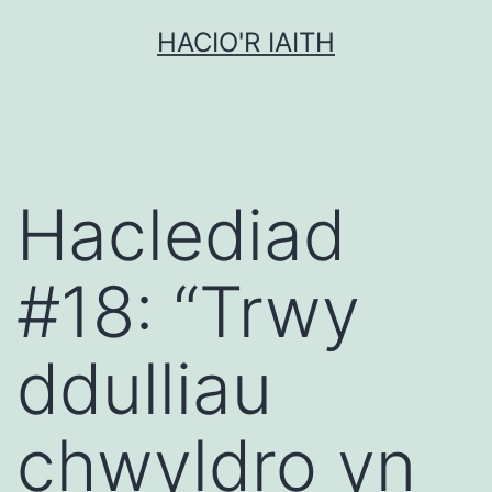
Mynd
HACIO'R IAITH
i'r
cynnwys
Haclediad
#18: “Trwy
ddulliau
chwyldro yn