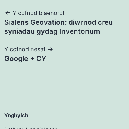
Llywio
Y cofnod blaenorol
Sialens Geovation: diwrnod creu
cofnod
syniadau gydag Inventorium
Y cofnod nesaf
Google + CY
Ynghylch