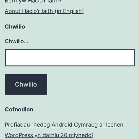
Beth yw Hacio’r Iaith?
About Hacio’r Iaith (in English)
Chwilio
Chwilio…
Cofnodion
Profiadau rhedeg Android Cymraeg ar lechen
WordPress yn dathlu 20 mlynedd!