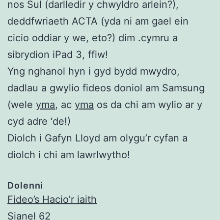
nos Sul (darlledir y chwyldro arlein?),
deddfwriaeth ACTA (yda ni am gael ein
cicio oddiar y we, eto?) dim .cymru a
sibrydion iPad 3, ffiw!
Yng nghanol hyn i gyd bydd mwydro,
dadlau a gwylio fideos doniol am Samsung
(wele
yma
, ac
yma
os da chi am wylio ar y
cyd adre ‘de!)
Diolch i Gafyn Lloyd am olygu’r cyfan a
diolch i chi am lawrlwytho!
Dolenni
Fideo’s Hacio’r iaith
Sianel 62