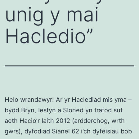
unig y mai
Hacledio”
Helo wrandawyr! Ar yr Haclediad mis yma –
bydd Bryn, Iestyn a SIoned yn trafod sut
aeth Hacio’r Iaith 2012 (ardderchog, wrth
gwrs), dyfodiad Sianel 62 i’ch dyfeisiau bob