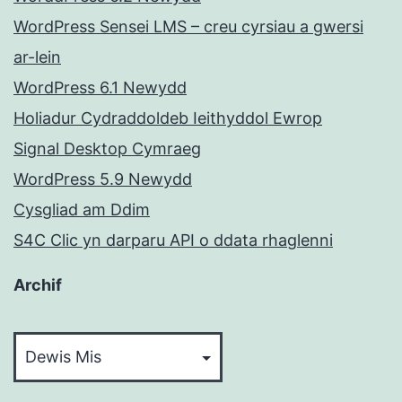
WordPress Sensei LMS – creu cyrsiau a gwersi
ar-lein
WordPress 6.1 Newydd
Holiadur Cydraddoldeb Ieithyddol Ewrop
Signal Desktop Cymraeg
WordPress 5.9 Newydd
Cysgliad am Ddim
S4C Clic yn darparu API o ddata rhaglenni
Archif
Archif