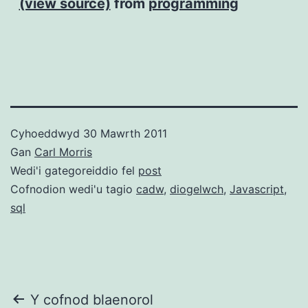
(view source)
from
programming
Cyhoeddwyd
30 Mawrth 2011
Gan
Carl Morris
Wedi'i gategoreiddio fel
post
Cofnodion wedi'u tagio
cadw
,
diogelwch
,
Javascript
,
sql
Llywio
Y cofnod blaenorol