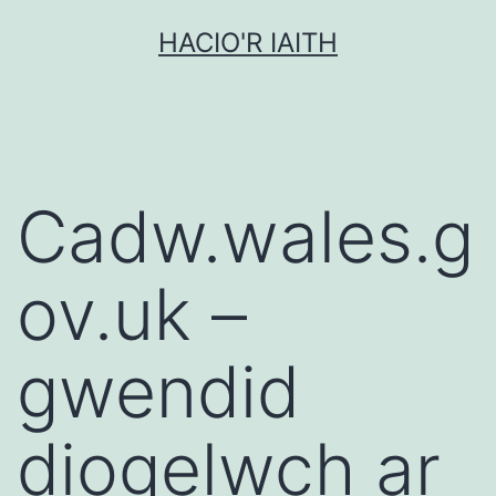
Mynd
HACIO'R IAITH
i'r
cynnwys
Cadw.wales.g
ov.uk –
gwendid
diogelwch ar