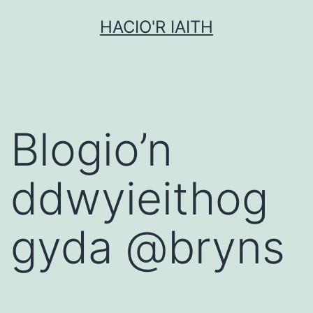
Mynd
HACIO'R IAITH
i'r
cynnwys
Blogio’n
ddwyieithog
gyda @bryns