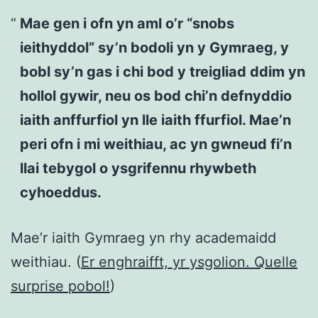
Mae gen i ofn yn aml o’r “snobs
ieithyddol” sy’n bodoli yn y Gymraeg, y
bobl sy’n gas i chi bod y treigliad ddim yn
hollol gywir, neu os bod chi’n defnyddio
iaith anffurfiol yn lle iaith ffurfiol. Mae’n
peri ofn i mi weithiau, ac yn gwneud fi’n
llai tebygol o ysgrifennu rhywbeth
cyhoeddus.
Mae’r iaith Gymraeg yn rhy academaidd
weithiau. (
Er enghraifft, yr ysgolion. Quelle
surprise pobol!
)