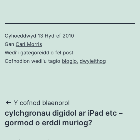
Cyhoeddwyd
13 Hydref 2010
Gan
Carl Morris
Wedi'i gategoreiddio fel
post
Cofnodion wedi'u tagio
blogio
,
dwyieithog
Llywio
Y cofnod blaenorol
cylchgronau digidol ar iPad etc –
cofnod
gormod o erddi muriog?