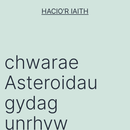
Mynd
HACIO'R IAITH
i'r
cynnwys
chwarae
Asteroidau
gydag
unrhyw