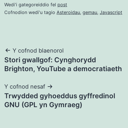
Wedi'i gategoreiddio fel
post
Cofnodion wedi'u tagio
Asteroidau
,
gemau
,
Javascript
Llywio
Y cofnod blaenorol
Stori gwallgof: Cynghorydd
cofnod
Brighton, YouTube a democratiaeth
Y cofnod nesaf
Trwydded gyhoeddus gyffredinol
GNU (GPL yn Gymraeg)