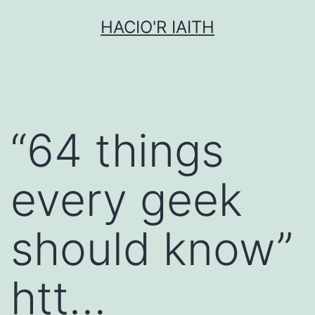
Mynd
HACIO'R IAITH
i'r
cynnwys
“64 things
every geek
should know”
htt…