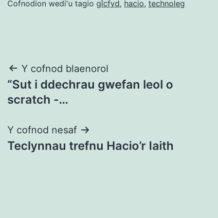
Cofnodion wedi'u tagio
gîcfyd
,
hacio
,
technoleg
Llywio
Y cofnod blaenorol
“Sut i ddechrau gwefan leol o
cofnod
scratch -…
Y cofnod nesaf
Teclynnau trefnu Hacio’r Iaith