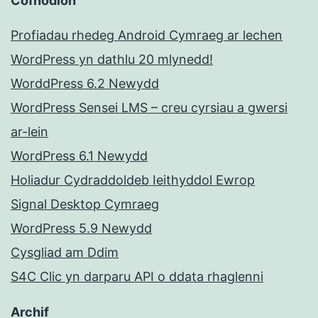
Cofnodion
Profiadau rhedeg Android Cymraeg ar lechen
WordPress yn dathlu 20 mlynedd!
WorddPress 6.2 Newydd
WordPress Sensei LMS – creu cyrsiau a gwersi
ar-lein
WordPress 6.1 Newydd
Holiadur Cydraddoldeb Ieithyddol Ewrop
Signal Desktop Cymraeg
WordPress 5.9 Newydd
Cysgliad am Ddim
S4C Clic yn darparu API o ddata rhaglenni
Archif