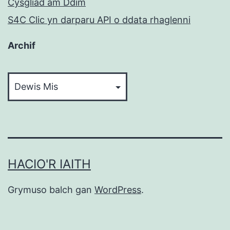
Cysgliad am Ddim
S4C Clic yn darparu API o ddata rhaglenni
Archif
Archif
HACIO'R IAITH
Grymuso balch gan
WordPress
.