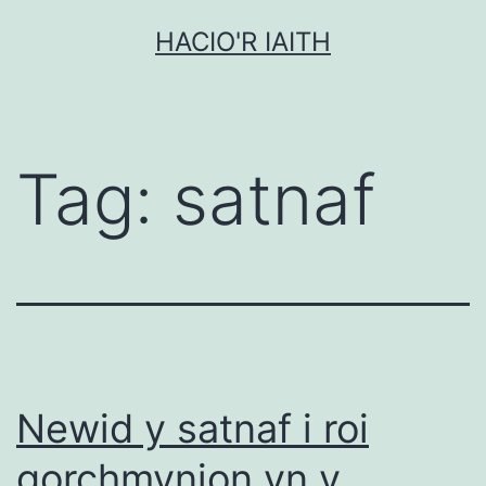
Mynd
HACIO'R IAITH
i'r
cynnwys
Tag:
satnaf
Newid y satnaf i roi
gorchmynion yn y