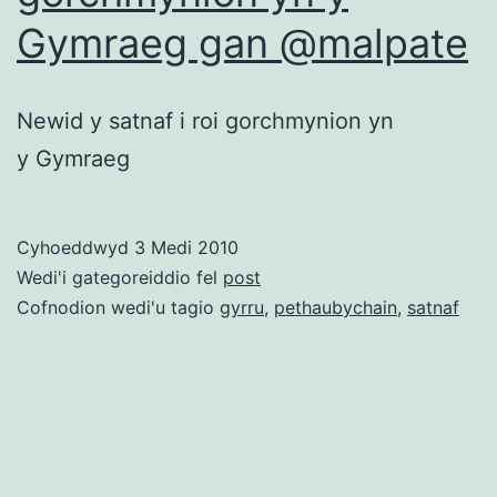
Gymraeg gan @malpate
Newid y satnaf i roi gorchmynion yn
y Gymraeg
Cyhoeddwyd
3 Medi 2010
Wedi'i gategoreiddio fel
post
Cofnodion wedi'u tagio
gyrru
,
pethaubychain
,
satnaf