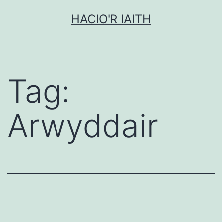
Mynd
HACIO'R IAITH
i'r
cynnwys
Tag:
Arwyddair