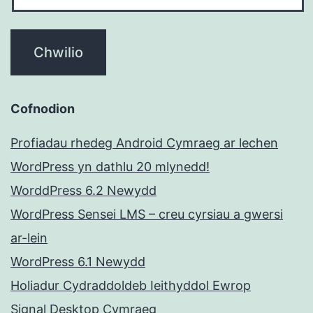
Cofnodion
Profiadau rhedeg Android Cymraeg ar lechen
WordPress yn dathlu 20 mlynedd!
WorddPress 6.2 Newydd
WordPress Sensei LMS – creu cyrsiau a gwersi
ar-lein
WordPress 6.1 Newydd
Holiadur Cydraddoldeb Ieithyddol Ewrop
Signal Desktop Cymraeg