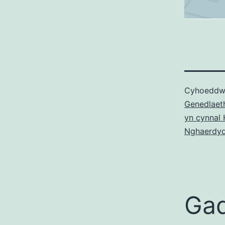
Cyhoeddw
Genedlaeth
yn cynnal
Nghaerdyd
Gad