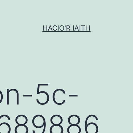
HACIO'R IAITH
on-5c-
689886