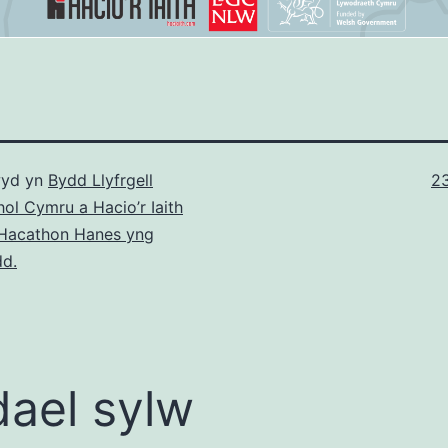
Ma
yd yn
Bydd Llyfrgell
2
ll
ol Cymru a Hacio’r Iaith
 Hacathon Hanes yng
d.
ael sylw