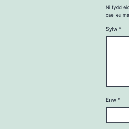
Ni fydd ei
cael eu m
Sylw
*
Enw
*