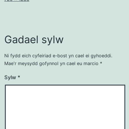
llawn
Gadael sylw
Ni fydd eich cyfeiriad e-bost yn cael ei gyhoeddi.
Mae'r meysydd gofynnol yn cael eu marcio
*
Sylw
*