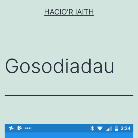
Mynd
HACIO'R IAITH
i'r
cynnwys
Gosodiadau