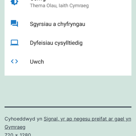
Cyhoeddwyd yn
Signal, yr ap negesu preifat ar gael yn
Gymraeg
Maint
720 × 1280