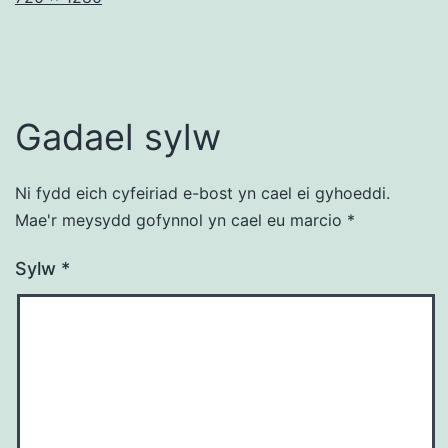
llawn
Gadael sylw
Ni fydd eich cyfeiriad e-bost yn cael ei gyhoeddi.
Mae'r meysydd gofynnol yn cael eu marcio
*
Sylw
*