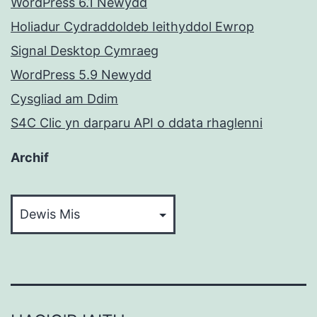
WordPress 6.1 Newydd
Holiadur Cydraddoldeb Ieithyddol Ewrop
Signal Desktop Cymraeg
WordPress 5.9 Newydd
Cysgliad am Ddim
S4C Clic yn darparu API o ddata rhaglenni
Archif
Archif