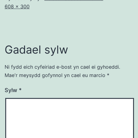
Maint
608 × 300
llawn
Gadael sylw
Ni fydd eich cyfeiriad e-bost yn cael ei gyhoeddi.
Mae'r meysydd gofynnol yn cael eu marcio
*
Sylw
*