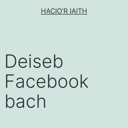
Mynd
HACIO'R IAITH
i'r
cynnwys
Deiseb
Facebook
bach