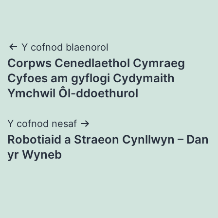
Llywio
Y cofnod blaenorol
Corpws Cenedlaethol Cymraeg
cofnod
Cyfoes am gyflogi Cydymaith
Ymchwil Ôl-ddoethurol
Y cofnod nesaf
Robotiaid a Straeon Cynllwyn – Dan
yr Wyneb