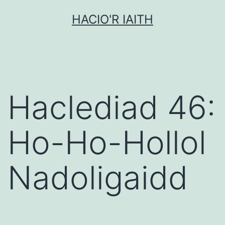
Mynd
HACIO'R IAITH
i'r
cynnwys
Haclediad 46:
Ho-Ho-Hollol
Nadoligaidd