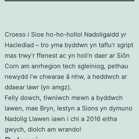
Croeso i Sioe ho-ho-hollol Nadoligaidd yr
Haclediad – tro yma byddwn yn taflu’r sgript
mas trwy’r ffenest ac yn holi’n daer ar Siôn
Corn am anrhegion tech sgleiniog, pethau
newydd i’w chwarae â nhw, a heddwch ar
ddaear lawr (yn amgz).
Felly dowch, tiwniwch mewn a byddwch
lawen, mae Bryn, Iestyn a Sions yn dymuno
Nadolig Llawen iawn i chi a 2016 eitha
gwych, diolch am wrando!