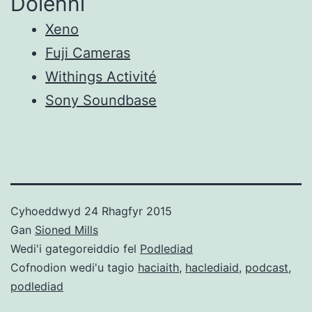
Dolenni
Xeno
Fuji Cameras
Withings Activité
Sony Soundbase
Cyhoeddwyd
24 Rhagfyr 2015
Gan
Sioned Mills
Wedi'i gategoreiddio fel
Podlediad
Cofnodion wedi'u tagio
haciaith
,
haclediaid
,
podcast
,
podlediad