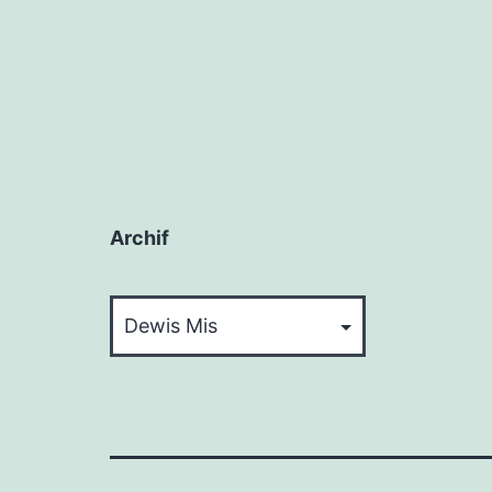
Archif
Archif