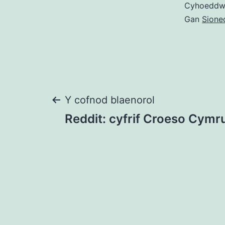
Cyhoedd
Gan
Sioned
Llywio
Y cofnod blaenorol
Reddit: cyfrif Croeso Cymru
cofnod