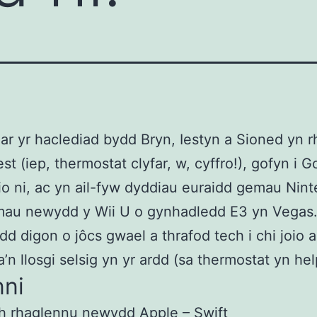
ar yr haclediad bydd Bryn, Iestyn a Sioned yn r
est (iep, thermostat clyfar, w, cyffro!), gofyn i 
o ni, ac yn ail-fyw dyddiau euraidd gemau Nin
mau newydd y Wii U o gynhadledd E3 yn Vegas.
dd digon o jôcs gwael a thrafod tech i chi joio a
a’n llosgi selsig yn yr ardd (sa thermostat yn hel
nni
th rhaglennu newydd Apple – Swift