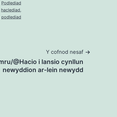
l
Podlediad
o
haclediad
,
,
podlediad
Y cofnod nesaf
mru/@Hacio i lansio cynllun
newyddion ar-lein newydd