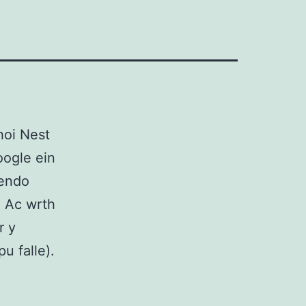
hoi Nest
Google ein
tendo
 Ac wrth
r y
pu falle).