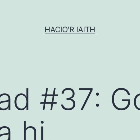
HACIO'R IAITH
iad #37: 
 hi.