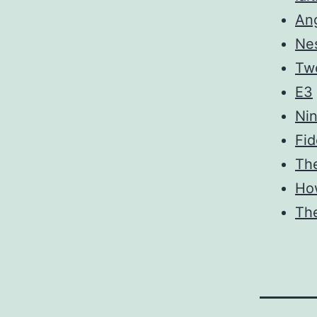
Ang
Ne
Twe
E3
Nin
Fi
The
How
Th