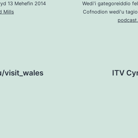
wyd
13 Mehefin 2014
Wedi'i gategoreiddio fe
 Mills
Cofnodion wedi'u tagi
podcast
/visit_wales
ITV Cy