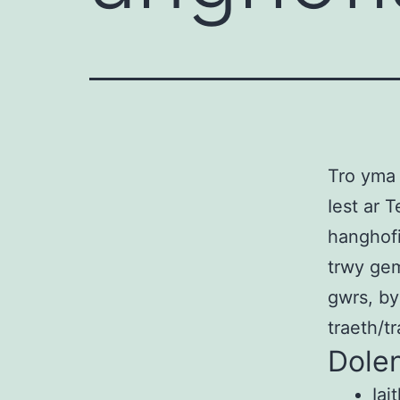
Tro yma 
Iest ar T
hanghofi
trwy ge
gwrs, by
traeth/tr
Dole
Iai