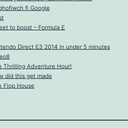
hofiwch fi Google
st
et to boost – Formula E
tendo Direct E3 2014 in under 5 minutes
deo8
 Thrilling Adventure Hour!
 did this get made
e Flop House