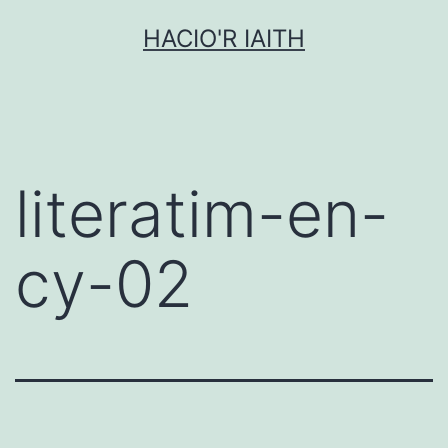
Mynd
HACIO'R IAITH
i'r
cynnwys
literatim-en-
cy-02