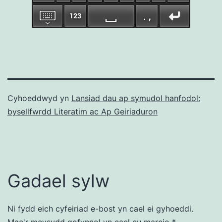
Cyhoeddwyd yn
Lansiad dau ap symudol hanfodol:
bysellfwrdd Literatim ac Ap Geiriaduron
Gadael sylw
Ni fydd eich cyfeiriad e-bost yn cael ei gyhoeddi.
Mae'r meysydd gofynnol yn cael eu marcio
*