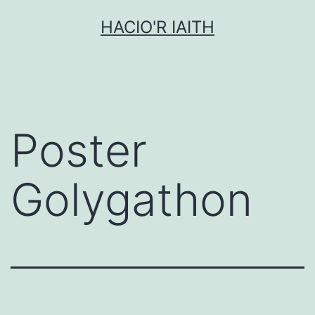
Mynd
HACIO'R IAITH
i'r
cynnwys
Poster
Golygathon