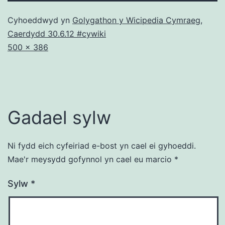
Cyhoeddwyd yn
Golygathon y Wicipedia Cymraeg,
Caerdydd 30.6.12 #cywiki
Maint
500 × 386
llawn
Gadael sylw
Ni fydd eich cyfeiriad e-bost yn cael ei gyhoeddi.
Mae'r meysydd gofynnol yn cael eu marcio
*
Sylw
*