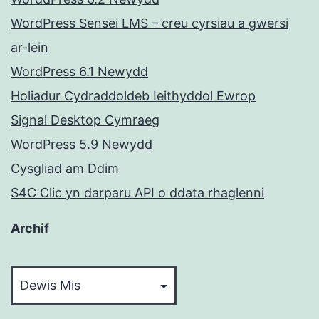
WordPress Sensei LMS – creu cyrsiau a gwersi
ar-lein
WordPress 6.1 Newydd
Holiadur Cydraddoldeb Ieithyddol Ewrop
Signal Desktop Cymraeg
WordPress 5.9 Newydd
Cysgliad am Ddim
S4C Clic yn darparu API o ddata rhaglenni
Archif
Archif